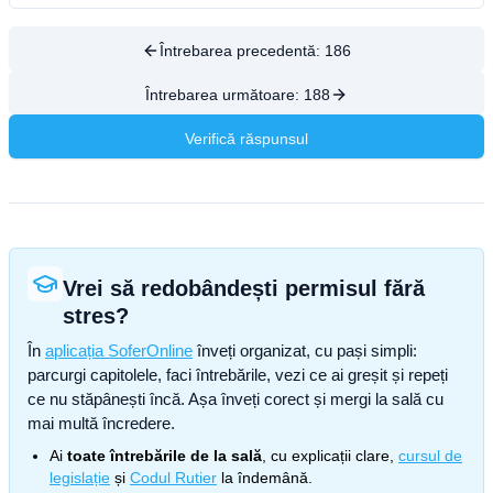
Întrebarea precedentă:
186
Întrebarea următoare:
188
Verifică răspunsul
Vrei să redobândești permisul fără
stres?
În
aplicația SoferOnline
înveți organizat, cu pași simpli:
parcurgi capitolele, faci întrebările, vezi ce ai greșit și repeți
ce nu stăpânești încă. Așa înveți corect și mergi la sală cu
mai multă încredere.
Ai
toate întrebările de la sală
, cu explicații clare,
cursul de
legislație
și
Codul Rutier
la îndemână.