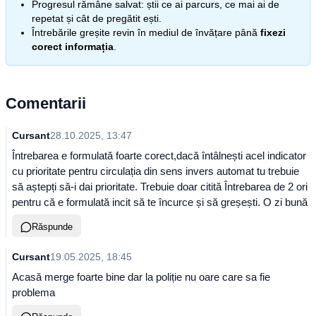
Progresul rămâne salvat: știi ce ai parcurs, ce mai ai de
repetat și cât de pregătit ești.
Întrebările greșite revin în mediul de învățare până
fixezi
corect informația
.
Comentarii
Cursant
28.10.2025, 13:47
Întrebarea e formulată foarte corect,dacă întâlnești acel indicator
cu prioritate pentru circulația din sens invers automat tu trebuie
să aștepți să-i dai prioritate. Trebuie doar citită Întrebarea de 2 ori
pentru că e formulată incit să te încurce și să greșești. O zi bună
Răspunde
Cursant
19.05.2025, 18:45
Acasă merge foarte bine dar la poliție nu oare care sa fie
problema