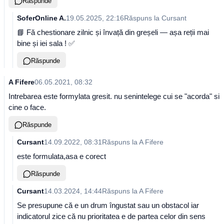
Răspunde
SoferOnline A.
19.05.2025, 22:16
Răspuns la
Cursant
📘 Fă chestionare zilnic și învață din greșeli — așa reții mai
bine și iei sala ! ✅
Răspunde
A Fifere
06.05.2021, 08:32
Intrebarea este formylata gresit. nu senintelege cui se "acorda" si
cine o face.
Răspunde
Cursant
14.09.2022, 08:31
Răspuns la
A Fifere
este formulata,asa e corect
Răspunde
Cursant
14.03.2024, 14:44
Răspuns la
A Fifere
Se presupune că e un drum îngustat sau un obstacol iar
indicatorul zice că nu prioritatea e de partea celor din sens