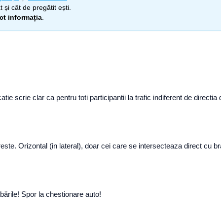
 și cât de pregătit ești.
ect informația
.
e scrie clar ca pentru toti participantii la trafic indiferent de directia 
e. Orizontal (in lateral), doar cei care se intersecteaza direct cu bra
bările! Spor la chestionare auto!