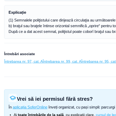
Explicație
(1) Semnalele poliţistului care dirijează circulaţia au următoarele 
b) braţul sau braţele întinse orizontal semnifică „oprire“ pentru toţ
După ce a dat acest semnal, poliţistul poate coborî braţul sau bra
Întrebări asociate
Întrebarea nr. 97, cat. A
Întrebarea nr. 99, cat. A
Întrebarea nr. 95, cat
Vrei să iei permisul fără stres?
În
aplicația SoferOnline
înveți organizat, cu pași simpli: parcurgi 
Ai
toate întrebările de la sală
, cu explicații clare,
cursul de leg