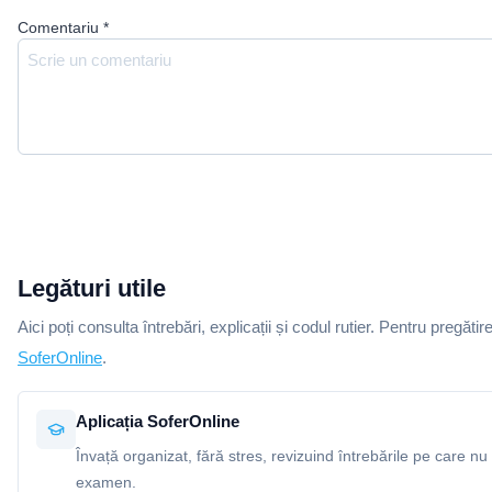
Comentariu
*
Legături utile
Aici poți consulta întrebări, explicații și codul rutier. Pentru pregătir
SoferOnline
.
Aplicația SoferOnline
Învață organizat, fără stres, revizuind întrebările pe care nu 
examen.