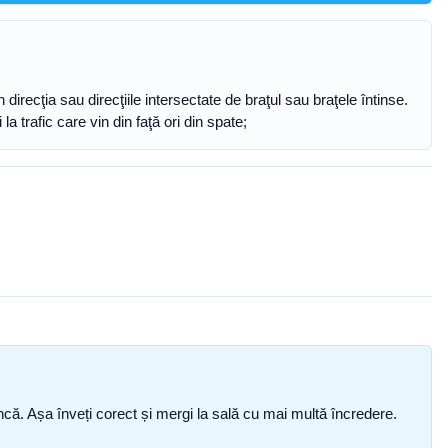
n direcţia sau direcţiile intersectate de braţul sau braţele întinse.
 trafic care vin din faţă ori din spate;
i încă. Așa înveți corect și mergi la sală cu mai multă încredere.