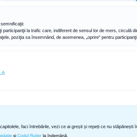
semnificaţii:
i participanţii la trafic care, indiferent de sensul lor de mers, circulă di
ţele, poziţia sa însemnând, de asemenea, „oprire“ pentru participanţii la
. A
capitolele, faci întrebările, vezi ce ai greșit și repeți ce nu stăpâneșt
islație
și
Codul Rutier
la îndemână.