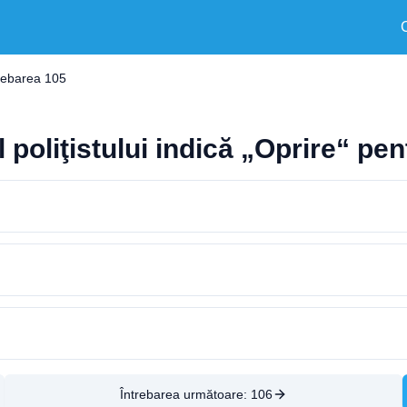
rebarea 105
l poliţistului indică „Oprire“ pen
Întrebarea următoare:
106