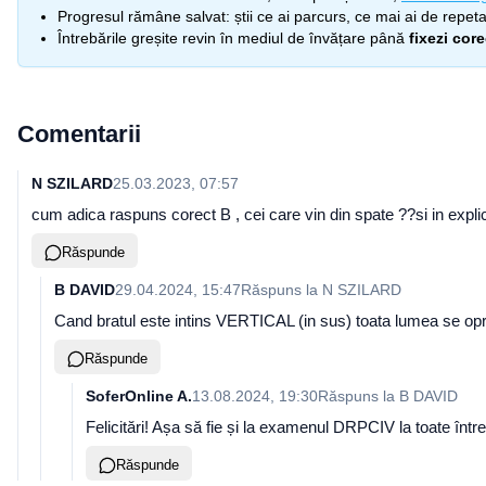
Progresul rămâne salvat: știi ce ai parcurs, ce mai ai de repetat
Întrebările greșite revin în mediul de învățare până
fixezi cor
Comentarii
N SZILARD
25.03.2023, 07:57
cum adica raspuns corect B , cei care vin din spate ??si in explicati
Răspunde
B DAVID
29.04.2024, 15:47
Răspuns la
N SZILARD
Cand bratul este intins VERTICAL (in sus) toata lumea se oprest
Răspunde
SoferOnline A.
13.08.2024, 19:30
Răspuns la
B DAVID
Felicitări! Așa să fie și la examenul DRPCIV la toate între
Răspunde