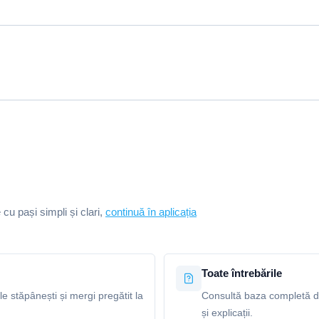
e cu pași simpli și clari,
continuă în aplicația
Toate întrebările
le stăpânești și mergi pregătit la
Consultă baza completă de
și explicații.