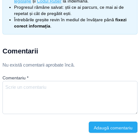
legislație
și
Codul Rutier
la îndemână.
Progresul rămâne salvat: știi ce ai parcurs, ce mai ai de
repetat și cât de pregătit ești.
Întrebările greșite revin în mediul de învățare până
fixezi
corect informația
.
Comentarii
Nu există comentarii aprobate încă.
Comentariu
*
Adaugă comentariu