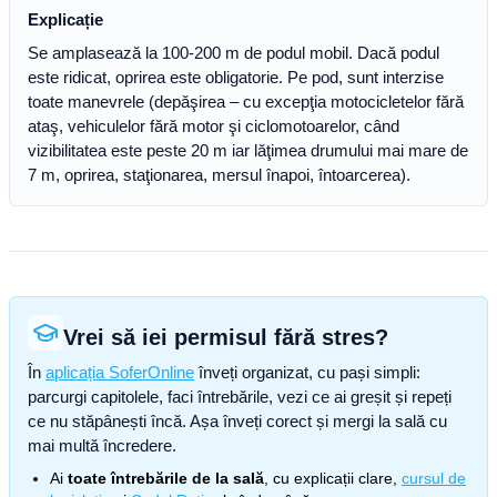
Explicație
Se amplasează la 100-200 m de podul mobil. Dacă podul
este ridicat, oprirea este obligatorie. Pe pod, sunt interzise
toate manevrele (depăşirea – cu excepţia motocicletelor fără
ataş, vehiculelor fără motor şi ciclomotoarelor, când
vizibilitatea este peste 20 m iar lăţimea drumului mai mare de
7 m, oprirea, staţionarea, mersul înapoi, întoarcerea).
Vrei să iei permisul fără stres?
În
aplicația SoferOnline
înveți organizat, cu pași simpli:
parcurgi capitolele, faci întrebările, vezi ce ai greșit și repeți
ce nu stăpânești încă. Așa înveți corect și mergi la sală cu
mai multă încredere.
Ai
toate întrebările de la sală
, cu explicații clare,
cursul de