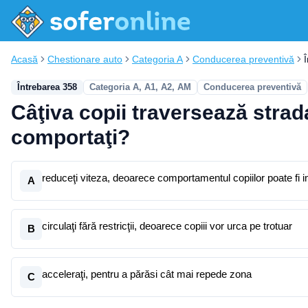
Acasă
Chestionare auto
Categoria A
Conducerea preventivă
Întrebarea 358
Categoria A, A1, A2, AM
Conducerea preventivă
Câţiva copii traversează stra
comportaţi?
reduceţi viteza, deoarece comportamentul copiilor poate fi i
A
circulaţi fără restricţii, deoarece copiii vor urca pe trotuar
B
acceleraţi, pentru a părăsi cât mai repede zona
C