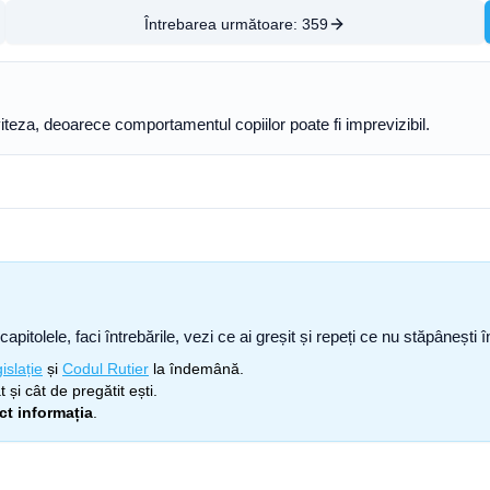
Întrebarea următoare:
359
teza, deoarece comportamentul copiilor poate fi imprevizibil.
capitolele, faci întrebările, vezi ce ai greșit și repeți ce nu stăpâneșt
islație
și
Codul Rutier
la îndemână.
 și cât de pregătit ești.
ect informația
.