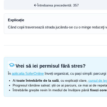
Întrebarea precedentă:
357
Explicație
Când copii traversează strada jucându-se cu o minge reduceţi vi
Vrei să iei permisul fără stres?
În
aplicația SoferOnline
înveți organizat, cu pași simpli: parcurgi 
Ai
toate întrebările de la sală
, cu explicații clare,
cursul de leg
Progresul rămâne salvat: știi ce ai parcurs, ce mai ai de repetat
Întrebările greșite revin în mediul de învățare până
fixezi cor