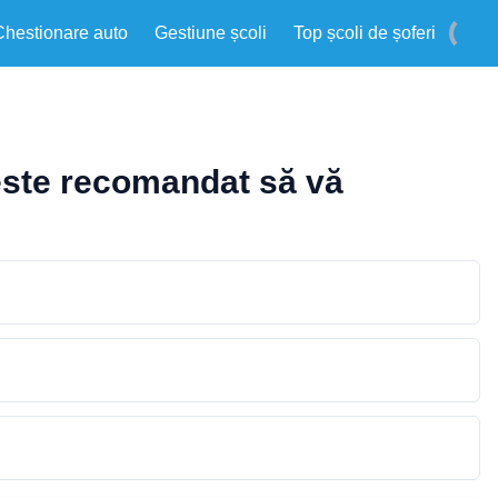
Chestionare auto
Gestiune școli
Top școli de șoferi
este recomandat să vă