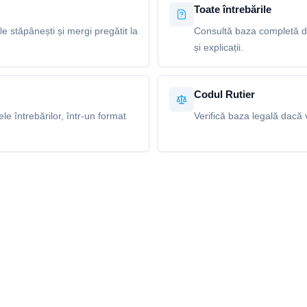
Toate întrebările
le stăpânești și mergi pregătit la
Consultă baza completă de
și explicații.
Codul Rutier
e întrebărilor, într-un format
Verifică baza legală dacă v