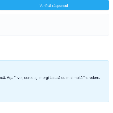
Verifică răspunsul
i încă. Așa înveți corect și mergi la sală cu mai multă încredere.