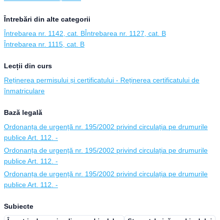
Întrebări din alte categorii
Întrebarea nr. 1142, cat. B
Întrebarea nr. 1127, cat. B
Întrebarea nr. 1115, cat. B
Lecții din curs
Reținerea permisului și certificatului - Reținerea certificatului de
înmatriculare
Bază legală
Ordonanța de urgență nr. 195/2002 privind circulația pe drumurile
publice Art. 112. -
Ordonanța de urgență nr. 195/2002 privind circulația pe drumurile
publice Art. 112. -
Ordonanța de urgență nr. 195/2002 privind circulația pe drumurile
publice Art. 112. -
Subiecte