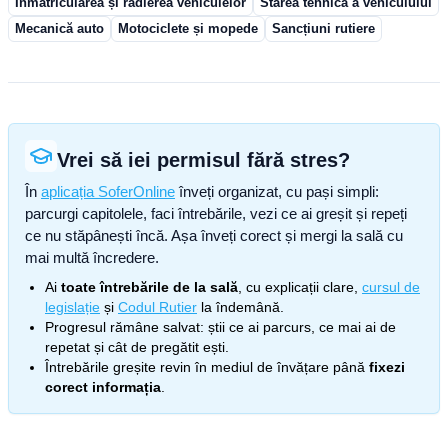
Înmatricularea și radierea vehiculelor
Starea tehnică a vehiculului
Mecanică auto
Motociclete și mopede
Sancțiuni rutiere
Vrei să iei permisul fără stres?
În
aplicația SoferOnline
înveți organizat, cu pași simpli:
parcurgi capitolele, faci întrebările, vezi ce ai greșit și repeți
ce nu stăpânești încă. Așa înveți corect și mergi la sală cu
mai multă încredere.
Ai
toate întrebările de la sală
, cu explicații clare,
cursul de
legislație
și
Codul Rutier
la îndemână.
Progresul rămâne salvat: știi ce ai parcurs, ce mai ai de
repetat și cât de pregătit ești.
Întrebările greșite revin în mediul de învățare până
fixezi
corect informația
.