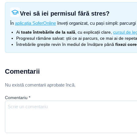
Vrei să iei permisul fără stres?
În
aplicația SoferOnline
înveți organizat, cu pași simpli: parcurgi 
Ai
toate întrebările de la sală
, cu explicații clare,
cursul de leg
Progresul rămâne salvat: știi ce ai parcurs, ce mai ai de repetat
Întrebările greșite revin în mediul de învățare până
fixezi cor
Comentarii
Nu există comentarii aprobate încă.
Comentariu
*