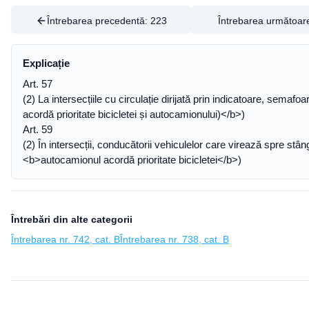
Întrebarea precedentă:
223
Întrebarea următoar
Explicație
Art. 57
(2) La intersecțiile cu circulație dirijată prin indicatoare, semaf
acordă prioritate bicicletei și autocamionului)</b>)
Art. 59
(2) În intersecții, conducătorii vehiculelor care virează spre stâ
<b>autocamionul acordă prioritate bicicletei</b>)
Întrebări din alte categorii
Întrebarea nr. 742, cat. B
Întrebarea nr. 738, cat. B