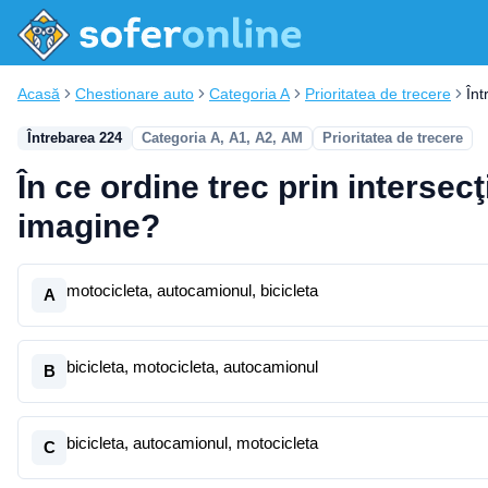
Acasă
Chestionare auto
Categoria A
Prioritatea de trecere
În
Întrebarea 224
Categoria A, A1, A2, AM
Prioritatea de trecere
În ce ordine trec prin intersec
imagine?
motocicleta, autocamionul, bicicleta
A
bicicleta, motocicleta, autocamionul
B
bicicleta, autocamionul, motocicleta
C