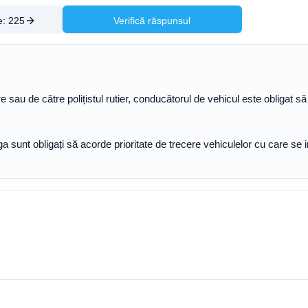
e:
225
Verifică răspunsul
oare sau de către polițistul rutier, conducătorul de vehicul este obligat
nga sunt obligați să acorde prioritate de trecere vehiculelor cu care se 