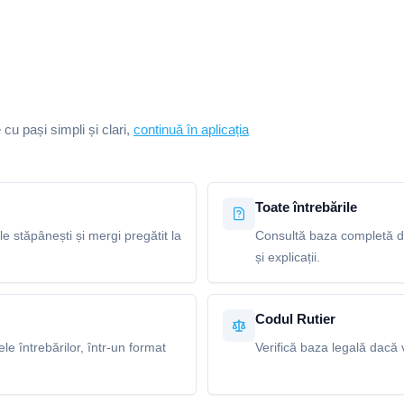
e cu pași simpli și clari,
continuă în aplicația
Toate întrebările
le stăpânești și mergi pregătit la
Consultă baza completă de
și explicații.
Codul Rutier
e întrebărilor, într-un format
Verifică baza legală dacă v