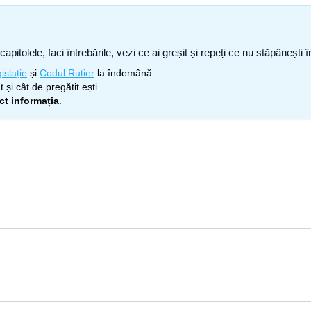
capitolele, faci întrebările, vezi ce ai greșit și repeți ce nu stăpâneșt
islație
și
Codul Rutier
la îndemână.
 și cât de pregătit ești.
ect informația
.