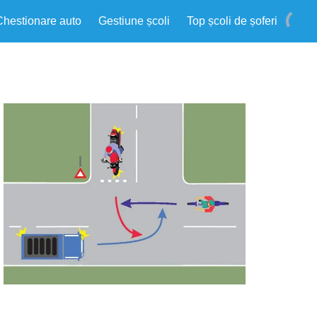
Chestionare auto
Gestiune școli
Top școli de șoferi