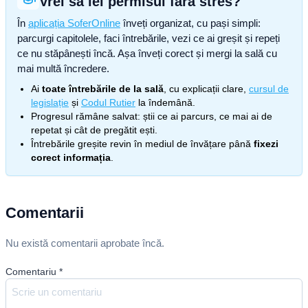
Vrei să iei permisul fără stres?
În
aplicația SoferOnline
înveți organizat, cu pași simpli:
parcurgi capitolele, faci întrebările, vezi ce ai greșit și repeți
ce nu stăpânești încă. Așa înveți corect și mergi la sală cu
mai multă încredere.
Ai
toate întrebările de la sală
, cu explicații clare,
cursul de
legislație
și
Codul Rutier
la îndemână.
Progresul rămâne salvat: știi ce ai parcurs, ce mai ai de
repetat și cât de pregătit ești.
Întrebările greșite revin în mediul de învățare până
fixezi
corect informația
.
Comentarii
Nu există comentarii aprobate încă.
Comentariu
*