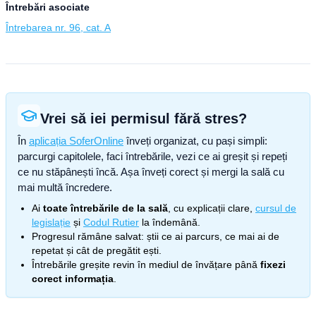
Întrebări asociate
Întrebarea nr. 96, cat. A
Vrei să iei permisul fără stres?
În
aplicația SoferOnline
înveți organizat, cu pași simpli:
parcurgi capitolele, faci întrebările, vezi ce ai greșit și repeți
ce nu stăpânești încă. Așa înveți corect și mergi la sală cu
mai multă încredere.
Ai
toate întrebările de la sală
, cu explicații clare,
cursul de
legislație
și
Codul Rutier
la îndemână.
Progresul rămâne salvat: știi ce ai parcurs, ce mai ai de
repetat și cât de pregătit ești.
Întrebările greșite revin în mediul de învățare până
fixezi
corect informația
.