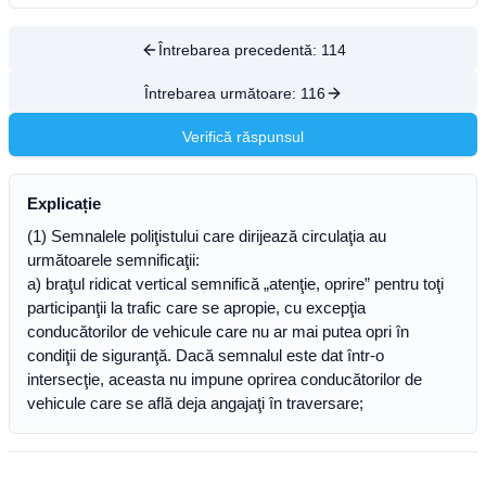
Întrebarea precedentă:
114
Întrebarea următoare:
116
Verifică răspunsul
Explicație
(1) Semnalele poliţistului care dirijează circulaţia au
următoarele semnificaţii:
a) braţul ridicat vertical semnifică „atenţie, oprire” pentru toţi
participanţii la trafic care se apropie, cu excepţia
conducătorilor de vehicule care nu ar mai putea opri în
condiţii de siguranţă. Dacă semnalul este dat într-o
intersecţie, aceasta nu impune oprirea conducătorilor de
vehicule care se află deja angajaţi în traversare;