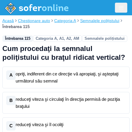
Acasă
Chestionare auto
Categoria A
Semnalele polițistului
Întrebarea 115
Întrebarea 115
Categoria A, A1, A2, AM
Semnalele polițistului
Cum procedaţi la semnalul
poliţistului cu braţul ridicat vertical?
opriţi, indiferent din ce direcţie vă apropiaţi, şi aşteptaţi
A
următorul său semnal
reduceţi viteza şi circulaţi în direcţia permisă de poziţia
B
braţului
reduceţi viteza şi îl ocoliţi
C