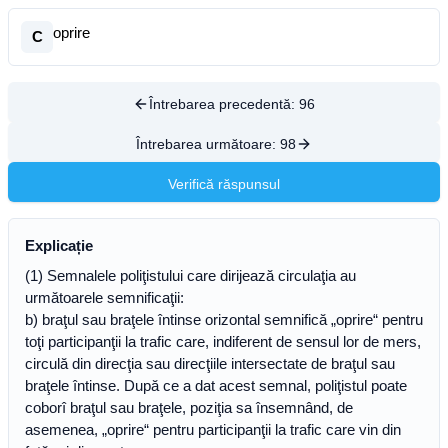
oprire
C
Întrebarea precedentă:
96
Întrebarea următoare:
98
Verifică răspunsul
Explicație
(1) Semnalele poliţistului care dirijează circulaţia au
următoarele semnificaţii:
b) braţul sau braţele întinse orizontal semnifică „oprire“ pentru
toţi participanţii la trafic care, indiferent de sensul lor de mers,
circulă din direcţia sau direcţiile intersectate de braţul sau
braţele întinse. După ce a dat acest semnal, poliţistul poate
coborî braţul sau braţele, poziţia sa însemnând, de
asemenea, „oprire“ pentru participanţii la trafic care vin din