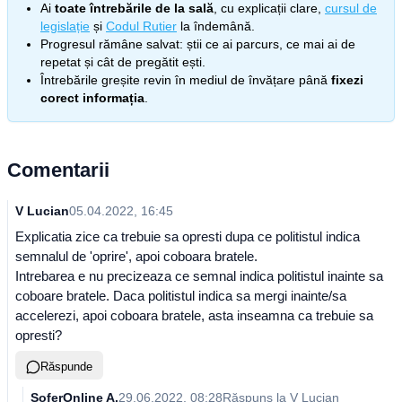
Ai
toate întrebările de la sală
, cu explicații clare,
cursul de
legislație
și
Codul Rutier
la îndemână.
Progresul rămâne salvat: știi ce ai parcurs, ce mai ai de
repetat și cât de pregătit ești.
Întrebările greșite revin în mediul de învățare până
fixezi
corect informația
.
Comentarii
V Lucian
05.04.2022, 16:45
Explicatia zice ca trebuie sa opresti dupa ce politistul indica
semnalul de 'oprire', apoi coboara bratele.
Intrebarea e nu precizeaza ce semnal indica politistul inainte sa
coboare bratele. Daca politistul indica sa mergi inainte/sa
accelerezi, apoi coboara bratele, asta inseamna ca trebuie sa
opresti?
Răspunde
SoferOnline A.
29.06.2022, 08:28
Răspuns la
V Lucian