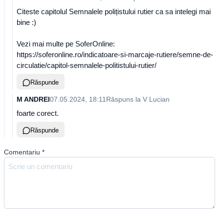
Citeste capitolul Semnalele polițistului rutier ca sa intelegi mai
bine :)
Vezi mai multe pe SoferOnline:
https://soferonline.ro/indicatoare-si-marcaje-rutiere/semne-de-
circulatie/capitol-semnalele-politistului-rutier/
Răspunde
M ANDREI
07.05.2024, 18:11
Răspuns la
V Lucian
foarte corect.
Răspunde
Comentariu
*