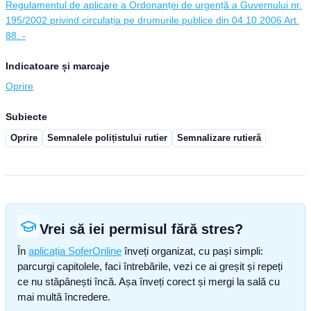
Regulamentul de aplicare a Ordonanței de urgență a Guvernului nr.
195/2002 privind circulația pe drumurile publice din 04.10.2006 Art.
88. -
Indicatoare și marcaje
Oprire
Subiecte
Oprire
Semnalele polițistului rutier
Semnalizare rutieră
Vrei să iei permisul fără stres?
În
aplicația SoferOnline
înveți organizat, cu pași simpli:
parcurgi capitolele, faci întrebările, vezi ce ai greșit și repeți
ce nu stăpânești încă. Așa înveți corect și mergi la sală cu
mai multă încredere.