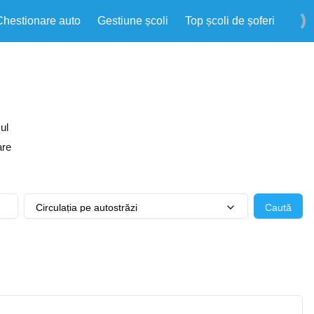
Chestionare auto
Gestiune școli
Top școli de șoferi
ul
are
Circulația pe autostrăzi
Caută