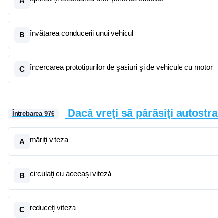
A
învăţarea conducerii unui vehicul
B
încercarea prototipurilor de şasiuri şi de vehicule cu motor
C
Dacă vreţi să părăsiţi autostr
Întrebarea
976
măriţi viteza
A
circulaţi cu aceeaşi viteză
B
reduceţi viteza
C