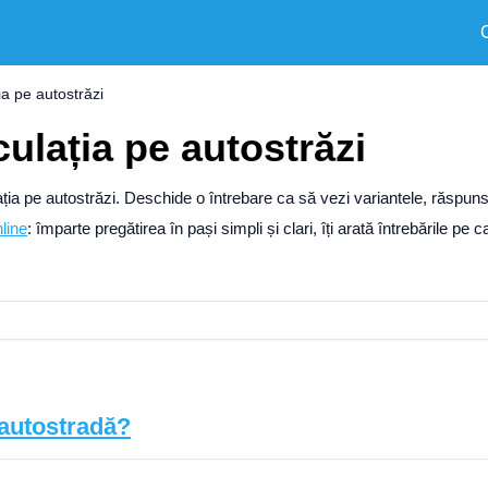
ia pe autostrăzi
culația pe autostrăzi
ulația pe autostrăzi. Deschide o întrebare ca să vezi variantele, răspuns
line
: împarte pregătirea în pași simpli și clari, îți arată întrebările pe c
 autostradă?