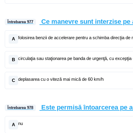
Ce manevre sunt interzise pe
Întrebarea
977
folosirea benzii de accelerare pentru a schimba direcţia de
A
circulaţia sau staţionarea pe banda de urgenţă, cu excepţia c
B
deplasarea cu o viteză mai mică de 60 km/h
C
Este permisă întoarcerea pe 
Întrebarea
978
nu
A