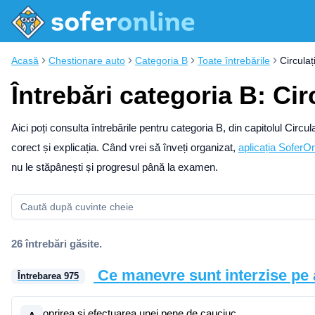
Acasă
Chestionare auto
Categoria B
Toate întrebările
Circulaț
Întrebări categoria B: Cir
Aici poți consulta întrebările pentru categoria B, din capitolul Circ
corect și explicația.
Când vrei să înveți organizat,
aplicația SoferOn
nu le stăpânești și progresul până la examen.
26 întrebări găsite.
Ce manevre sunt interzise pe
Întrebarea
975
oprirea şi efectuarea unei pene de cauciuc