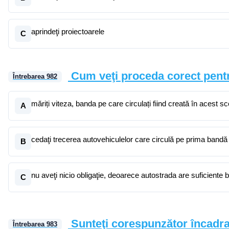
aprindeţi proiectoarele
C
Cum veţi proceda corect pentru
Întrebarea
982
măriți viteza, banda pe care circulați fiind creată în acest s
A
cedaţi trecerea autovehiculelor care circulă pe prima bandă a 
B
nu aveţi nicio obligaţie, deoarece autostrada are suficiente b
C
Sunteţi corespunzător încadrat
Întrebarea
983