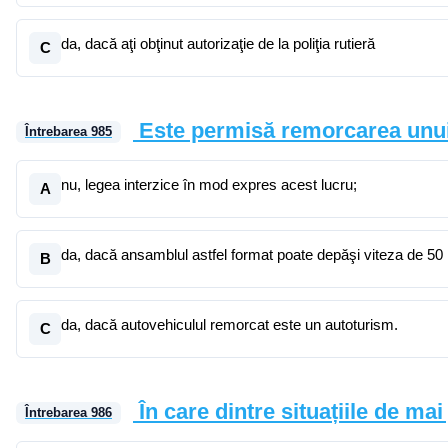
da, dacă aţi obţinut autorizaţie de la poliţia rutieră
C
Este permisă remorcarea unui
Întrebarea
985
nu, legea interzice în mod expres acest lucru;
A
da, dacă ansamblul astfel format poate depăşi viteza de 50
B
da, dacă autovehiculul remorcat este un autoturism.
C
În care dintre situațiile de m
Întrebarea
986