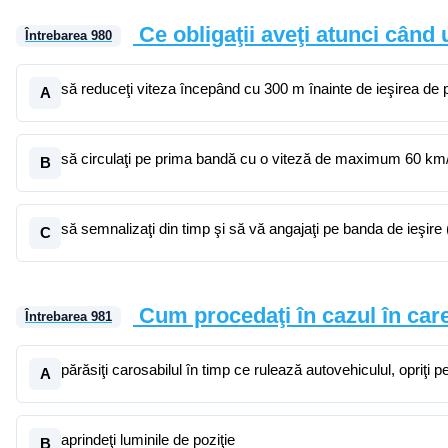
Ce obligaţii aveţi atunci când
Întrebarea
980
să reduceţi viteza începând cu 300 m înainte de ieşirea de 
A
să circulaţi pe prima bandă cu o viteză de maximum 60 km/
B
să semnalizaţi din timp şi să vă angajaţi pe banda de ieşire 
C
Cum procedaţi în cazul în care
Întrebarea
981
părăsiţi carosabilul în timp ce rulează autovehiculul, opriţi 
A
aprindeţi luminile de poziţie
B