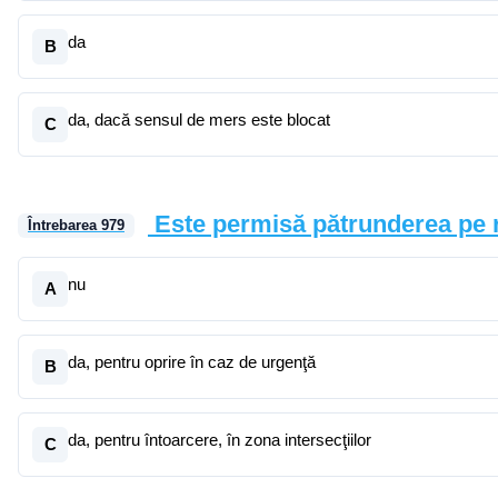
da
B
da, dacă sensul de mers este blocat
C
Este permisă pătrunderea pe ra
Întrebarea
979
nu
A
da, pentru oprire în caz de urgenţă
B
da, pentru întoarcere, în zona intersecţiilor
C