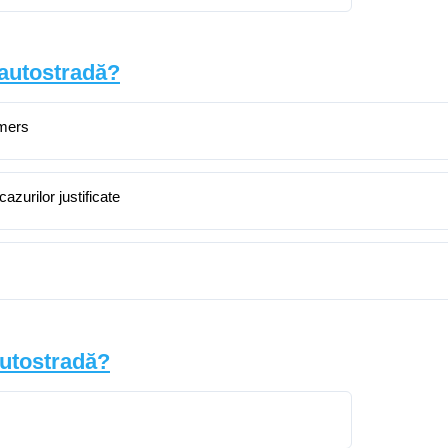
 autostradă?
 mers
azurilor justificate
autostradă?