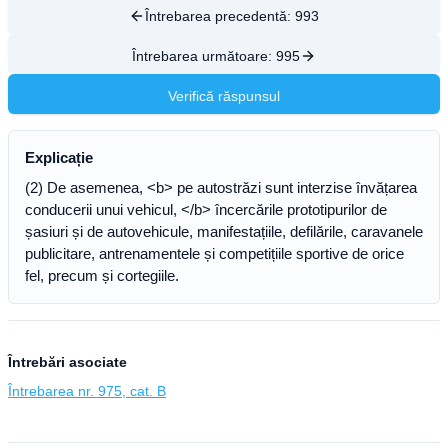
Întrebarea precedentă:
993
Întrebarea următoare:
995
Verifică răspunsul
Explicație
(2) De asemenea, <b> pe autostrăzi sunt interzise învățarea
conducerii unui vehicul, </b> încercările prototipurilor de
șasiuri și de autovehicule, manifestațiile, defilările, caravanele
publicitare, antrenamentele și competițiile sportive de orice
fel, precum și cortegiile.
Întrebări asociate
Întrebarea nr. 975, cat. B