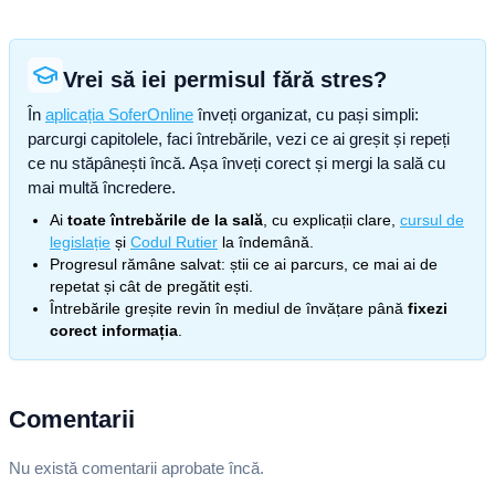
Vrei să iei permisul fără stres?
În
aplicația SoferOnline
înveți organizat, cu pași simpli:
parcurgi capitolele, faci întrebările, vezi ce ai greșit și repeți
ce nu stăpânești încă. Așa înveți corect și mergi la sală cu
mai multă încredere.
Ai
toate întrebările de la sală
, cu explicații clare,
cursul de
legislație
și
Codul Rutier
la îndemână.
Progresul rămâne salvat: știi ce ai parcurs, ce mai ai de
repetat și cât de pregătit ești.
Întrebările greșite revin în mediul de învățare până
fixezi
corect informația
.
Comentarii
Nu există comentarii aprobate încă.