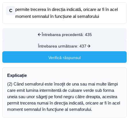
permite trecerea în direcția indicată, oricare ar fi în acel
C
moment semnalul în funcțiune al semaforului
Întrebarea precedentă:
435
Întrebarea următoare:
437
Verifică răspunsul
Explicație
(2) Când semaforul este însoţit de una sau mai multe lămpi
care emit lumina intermitentă de culoare verde sub forma
uneia sau unor săgeţi pe fond negru către dreapta, acestea
permit trecerea numai în direcţia indicată, oricare ar fi în acel
moment semnalul în funcţiune al semaforului.