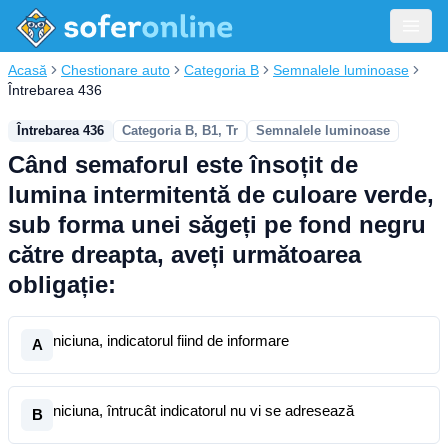
Acasă
Chestionare auto
Categoria B
Semnalele luminoase
Întrebarea 436
Întrebarea 436
Categoria B, B1, Tr
Semnalele luminoase
Când semaforul este însoțit de
lumina intermitentă de culoare verde,
sub forma unei săgeți pe fond negru
către dreapta, aveți următoarea
obligație:
niciuna, indicatorul fiind de informare
A
niciuna, întrucât indicatorul nu vi se adresează
B