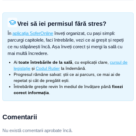
Vrei să iei permisul fără stres?
În
aplicația SoferOnline
înveți organizat, cu pași simpli:
parcurgi capitolele, faci întrebările, vezi ce ai greșit și repeți
ce nu stăpânești încă. Așa înveți corect și mergi la sală cu
mai multă încredere.
Ai
toate întrebările de la sală
, cu explicații clare,
cursul de
legislație
și
Codul Rutier
la îndemână.
Progresul rămâne salvat: știi ce ai parcurs, ce mai ai de
repetat și cât de pregătit ești.
Întrebările greșite revin în mediul de învățare până
fixezi
corect informația
.
Comentarii
Nu există comentarii aprobate încă.