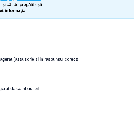
 și cât de pregătit ești.
ect informația
.
erat (asta scrie si in raspunsul corect).
erat de combustibil.