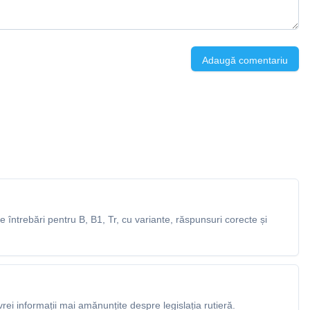
Adaugă comentariu
întrebări pentru B, B1, Tr, cu variante, răspunsuri corecte și
rei informații mai amănunțite despre legislația rutieră.