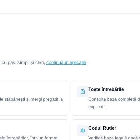
e cu pași simpli și clari,
continuă în aplicația
Toate întrebările
le stăpânești și mergi pregătit la
Consultă baza completă de 
explicații.
Codul Rutier
e întrebărilor, într-un format
Verifică baza legală dacă v