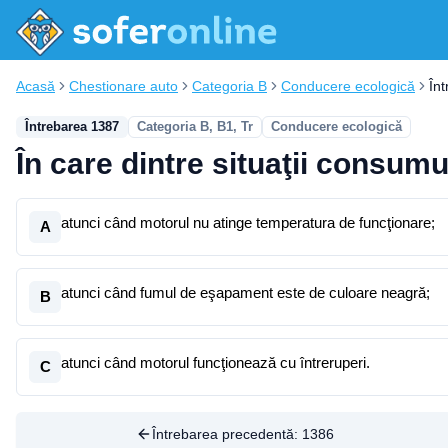
Acasă
Chestionare auto
Categoria B
Conducere ecologică
În
Întrebarea 1387
Categoria B, B1, Tr
Conducere ecologică
În care dintre situaţii consum
atunci când motorul nu atinge temperatura de funcţionare;
A
atunci când fumul de eşapament este de culoare neagră;
B
atunci când motorul funcţionează cu întreruperi.
C
Întrebarea precedentă:
1386