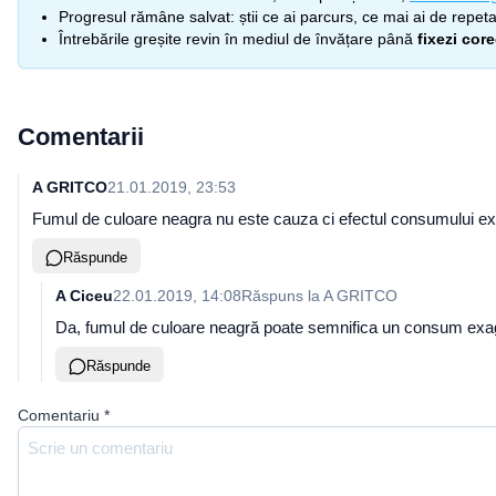
Progresul rămâne salvat: știi ce ai parcurs, ce mai ai de repetat
Întrebările greșite revin în mediul de învățare până
fixezi cor
Comentarii
A GRITCO
21.01.2019, 23:53
Fumul de culoare neagra nu este cauza ci efectul consumului exag
Răspunde
A Ciceu
22.01.2019, 14:08
Răspuns la
A GRITCO
Da, fumul de culoare neagră poate semnifica un consum exag
Răspunde
Comentariu
*