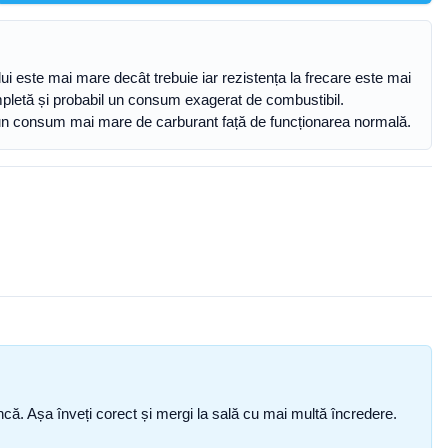
ui este mai mare decât trebuie iar rezistența la frecare este mai
letă și probabil un consum exagerat de combustibil.
i un consum mai mare de carburant față de funcționarea normală.
i încă. Așa înveți corect și mergi la sală cu mai multă încredere.