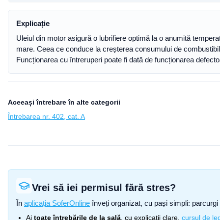
Explicație
Uleiul din motor asigură o lubrifiere optimă la o anumită temper
mare. Ceea ce conduce la creșterea consumului de combustibil.
Funcționarea cu întreruperi poate fi dată de funcționarea defec
Aceeași întrebare în alte categorii
Întrebarea nr. 402, cat. A
Vrei să iei permisul fără stres?
În
aplicația SoferOnline
înveți organizat, cu pași simpli: parcurgi 
Ai
toate întrebările de la sală
, cu explicații clare,
cursul de leg