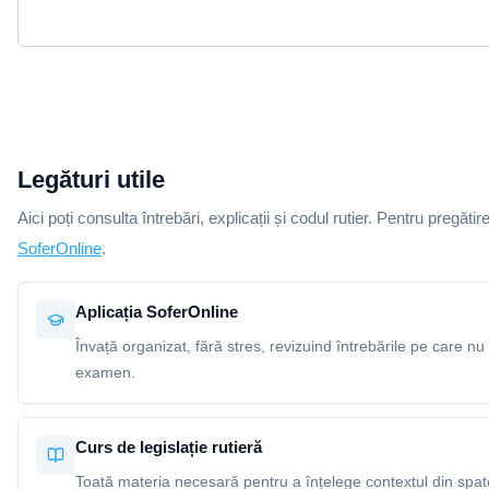
Legături utile
Aici poți consulta întrebări, explicații și codul rutier. Pentru pregătir
SoferOnline
.
Aplicația SoferOnline
Învață organizat, fără stres, revizuind întrebările pe care nu 
examen.
Curs de legislație rutieră
Toată materia necesară pentru a înțelege contextul din spatel