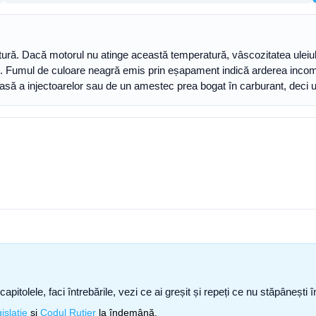
atură. Dacă motorul nu atinge această temperatură, vâscozitatea uleiul
 Fumul de culoare neagră emis prin eșapament indică arderea incomp
toasă a injectoarelor sau de un amestec prea bogat în carburant, dec
capitolele, faci întrebările, vezi ce ai greșit și repeți ce nu stăpâneșt
islație
și
Codul Rutier
la îndemână.