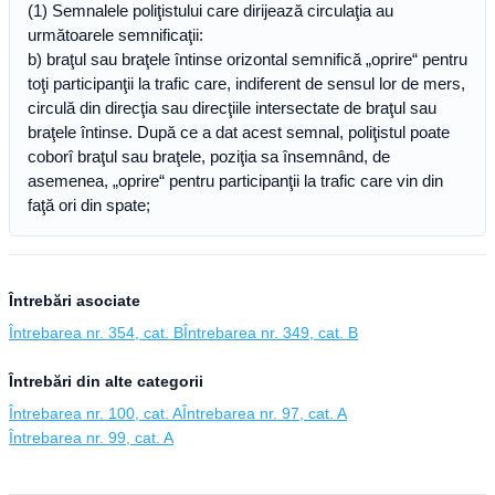
(1) Semnalele poliţistului care dirijează circulaţia au
următoarele semnificaţii:
b) braţul sau braţele întinse orizontal semnifică „oprire“ pentru
toţi participanţii la trafic care, indiferent de sensul lor de mers,
circulă din direcţia sau direcţiile intersectate de braţul sau
braţele întinse. După ce a dat acest semnal, poliţistul poate
coborî braţul sau braţele, poziţia sa însemnând, de
asemenea, „oprire“ pentru participanţii la trafic care vin din
faţă ori din spate;
Întrebări asociate
Întrebarea nr. 354, cat. B
Întrebarea nr. 349, cat. B
Întrebări din alte categorii
Întrebarea nr. 100, cat. A
Întrebarea nr. 97, cat. A
Întrebarea nr. 99, cat. A