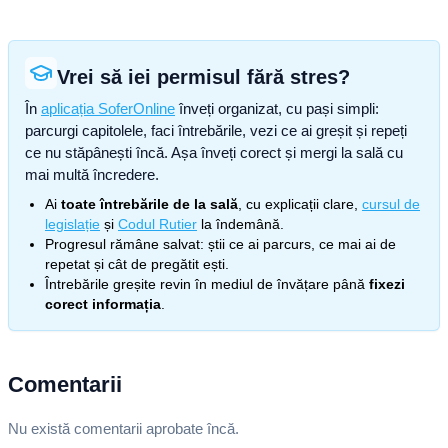
Vrei să iei permisul fără stres?
În
aplicația SoferOnline
înveți organizat, cu pași simpli:
parcurgi capitolele, faci întrebările, vezi ce ai greșit și repeți
ce nu stăpânești încă. Așa înveți corect și mergi la sală cu
mai multă încredere.
Ai
toate întrebările de la sală
, cu explicații clare,
cursul de
legislație
și
Codul Rutier
la îndemână.
Progresul rămâne salvat: știi ce ai parcurs, ce mai ai de
repetat și cât de pregătit ești.
Întrebările greșite revin în mediul de învățare până
fixezi
corect informația
.
Comentarii
Nu există comentarii aprobate încă.