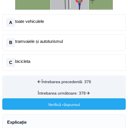
toate vehiculele
A
tramvaiele și autoturismul
B
bicicleta
C
Întrebarea precedentă:
376
Întrebarea următoare:
378
Verifică răspunsul
Explicație