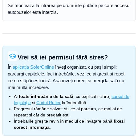
Se montează la intrarea pe drumurile publice pe care accesul
autobuzelor este interzis.
Vrei să iei permisul fără stres?
În
aplicația SoferOnline
înveți organizat, cu pași simpli:
parcurgi capitolele, faci întrebările, vezi ce ai greșit și repeți
ce nu stăpânești încă. Așa înveți corect și mergi la sală cu
mai multă încredere.
Ai
toate întrebările de la sală
, cu explicații clare,
cursul de
legislație
și
Codul Rutier
la îndemână.
Progresul rămâne salvat: știi ce ai parcurs, ce mai ai de
repetat și cât de pregătit ești.
Întrebările greșite revin în mediul de învățare până
fixezi
corect informația
.