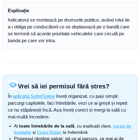
Explicație
Indicatorul se montează pe drumurile publice, având rolul de
a-i obliga pe conducătorii ce se deplasează pe o bandă care
se termină să acorde prioritate vehiculelor care circulă pe
banda pe care vor intra.
Vrei să iei permisul fără stres?
În
aplicația SoferOnline
înveți organizat, cu pași simpli:
parcurgi capitolele, faci întrebările, vezi ce ai greșit și repeți
ce nu stăpânești încă. Așa înveți corect și mergi la sală cu
mai multă încredere.
Ai
toate întrebările de la sală
, cu explicații clare,
cursul de
legislație
și
Codul Rutier
la îndemână.
Progresul rămâne salvat: știi ce ai parcurs, ce mai ai de