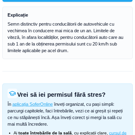
Explicație
Semn distinctiv pentru conducătorii de autovehicule cu
vechimea în conducere mai mica de un an. Limitele de
viteză, în afara localităților, pentru conducătorii auto care au
sub 1 an de la obținerea permisului sunt cu 20 km/h sub
limitele aplicabile pe acel drum.
Vrei să iei permisul fără stres?
În
aplicația SoferOnline
înveți organizat, cu pași simpli:
parcurgi capitolele, faci întrebările, vezi ce ai greșit și repeți
ce nu stăpânești încă. Așa înveți corect și mergi la sală cu
mai multă încredere.
Ai
toate întrebările de la sală
, cu explicații clare,
cursul de