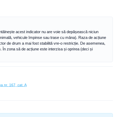
 întâlnește acest indicator nu are voie să depășească niciun
e animală, vehicule împinse sau trase cu mâna). Raza de acțiune
 sector de drum a mai fost stabilită vre-o restricție. De asemenea,
. În zona să de acțiune este interzisa și oprirea (deci și
a nr. 167, cat. A