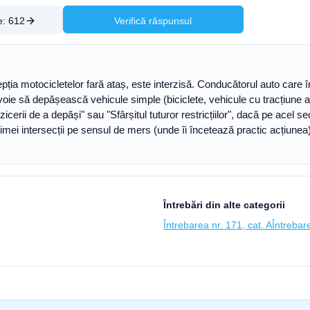
e:
612
Verifică răspunsul
epția motocicletelor fară ataș, este interzisă. Conducătorul auto care
e voie să depășească vehicule simple (biciclete, vehicule cu tracțiun
terzicerii de a depăși" sau "Sfârșitul tuturor restricțiilor", dacă pe acel
primei intersecții pe sensul de mers (unde îi încetează practic acțiunea)
Întrebări din alte categorii
Întrebarea nr. 171, cat. A
Întrebare