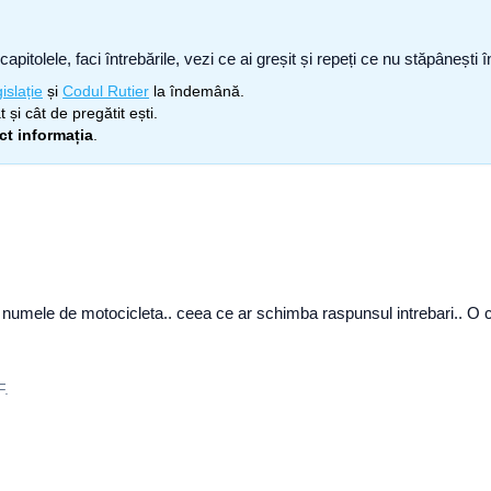
capitolele, faci întrebările, vezi ce ai greșit și repeți ce nu stăpâneșt
islație
și
Codul Rutier
la îndemână.
 și cât de pregătit ești.
ect informația
.
ub numele de motocicleta.. ceea ce ar schimba raspunsul intrebari.. O
F.