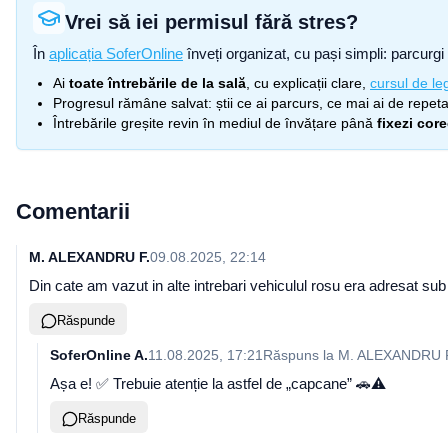
Vrei să iei permisul fără stres?
În
aplicația SoferOnline
înveți organizat, cu pași simpli: parcurgi 
Ai
toate întrebările de la sală
, cu explicații clare,
cursul de leg
Progresul rămâne salvat: știi ce ai parcurs, ce mai ai de repetat
Întrebările greșite revin în mediul de învățare până
fixezi cor
Comentarii
M. ALEXANDRU F.
09.08.2025, 22:14
Din cate am vazut in alte intrebari vehiculul rosu era adresat s
Răspunde
SoferOnline A.
11.08.2025, 17:21
Răspuns la
M. ALEXANDRU 
Așa e! ✅ Trebuie atenție la astfel de „capcane” 🚗⚠️
Răspunde