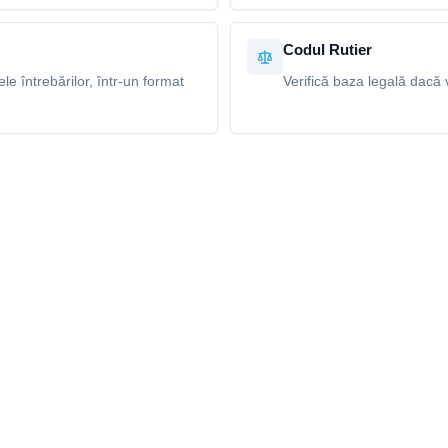
Codul Rutier
e întrebărilor, într-un format
Verifică baza legală dacă v