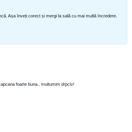
i încă. Așa înveți corect și mergi la sală cu mai multă încredere.
 capcana foarte buna.. multumim drpciv!