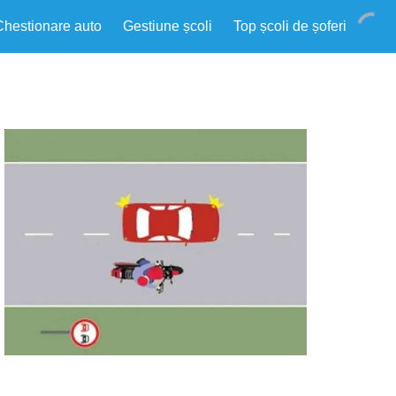
Chestionare auto
Gestiune școli
Top școli de șoferi