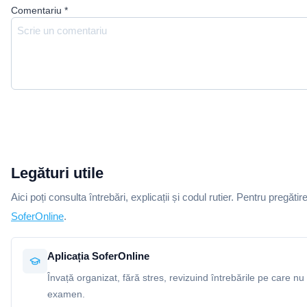
Comentariu
*
Legături utile
Aici poți consulta întrebări, explicații și codul rutier. Pentru pregătir
SoferOnline
.
Aplicația SoferOnline
Învață organizat, fără stres, revizuind întrebările pe care nu 
examen.