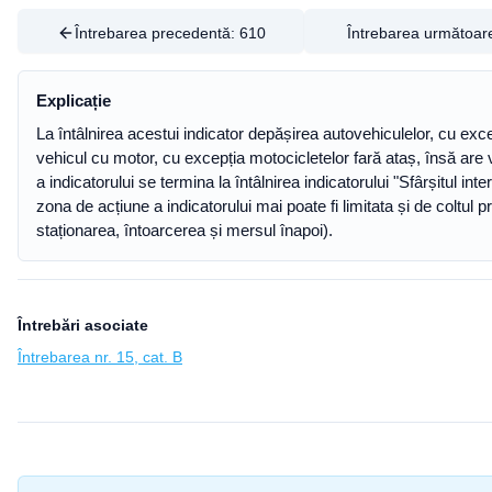
Întrebarea precedentă:
610
Întrebarea următoar
Explicație
La întâlnirea acestui indicator depășirea autovehiculelor, cu exc
vehicul cu motor, cu excepția motocicletelor fară ataș, însă ar
a indicatorului se termina la întâlnirea indicatorului "Sfârșitul in
zona de acțiune a indicatorului mai poate fi limitata și de coltul 
staționarea, întoarcerea și mersul înapoi).
Întrebări asociate
Întrebarea nr. 15, cat. B