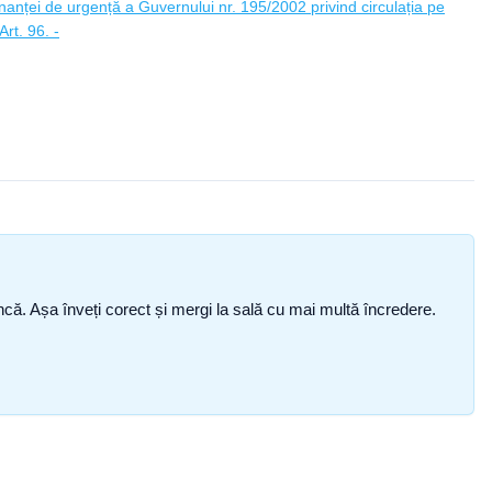
anței de urgență a Guvernului nr. 195/2002 privind circulația pe
rt. 96. -
i încă. Așa înveți corect și mergi la sală cu mai multă încredere.