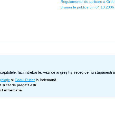
Regulamentul de aplicare a Ordon
drumurile publice din 04.10.2006 A
capitolele, faci întrebările, vezi ce ai greșit și repeți ce nu stăpâneșt
islație
și
Codul Rutier
la îndemână.
 și cât de pregătit ești.
ect informația
.