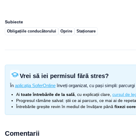
Subiecte
Obligațiile conducătorului
Oprire
Staționare
Vrei să iei permisul fără stres?
În
aplicația SoferOnline
înveți organizat, cu pași simpli: parcurgi 
Ai
toate întrebările de la sală
, cu explicații clare,
cursul de leg
Progresul rămâne salvat: știi ce ai parcurs, ce mai ai de repetat
Întrebările greșite revin în mediul de învățare până
fixezi cor
Comentarii