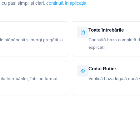
e cu pași simpli și clari,
continuă în aplicația
Toate întrebările
le stăpânești și mergi pregătit la
Consultă baza completă de 
explicații.
Codul Rutier
e întrebărilor, într-un format
Verifică baza legală dacă v