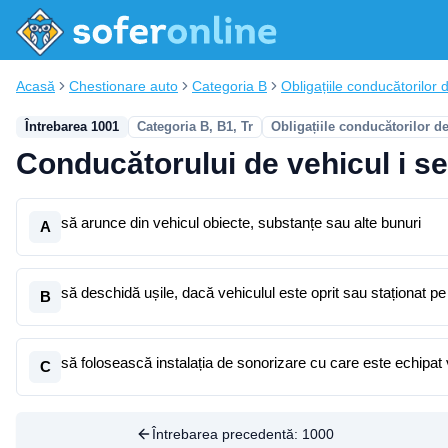
Acasă
Chestionare auto
Categoria B
Obligațiile conducătorilor d
Întrebarea 1001
Categoria B, B1, Tr
Obligațiile conducătorilor d
Conducătorului de vehicul i se
să arunce din vehicul obiecte, substanțe sau alte bunuri
A
să deschidă ușile, dacă vehiculul este oprit sau staționat pe
B
să folosească instalația de sonorizare cu care este echipat 
C
Întrebarea precedentă:
1000