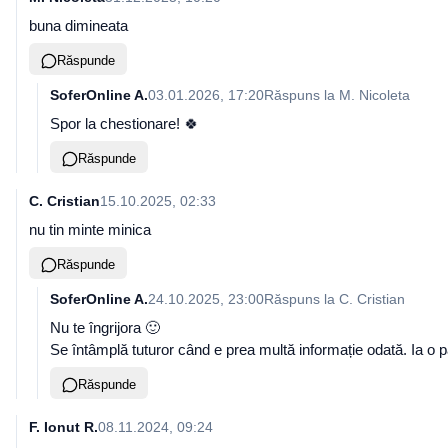
buna dimineata
Răspunde
SoferOnline A.
03.01.2026, 17:20
Răspuns la
M. Nicoleta
Spor la chestionare! 🍀
Răspunde
C. Cristian
15.10.2025, 02:33
nu tin minte minica
Răspunde
SoferOnline A.
24.10.2025, 23:00
Răspuns la
C. Cristian
Nu te îngrijora 🙂
Se întâmplă tuturor când e prea multă informație odată. Ia o 
Răspunde
F. Ionut R.
08.11.2024, 09:24