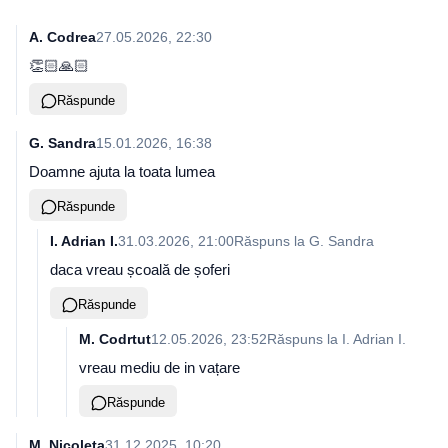
A. Codrea
27.05.2026, 22:30
👏🏻🙏🏻
Răspunde
G. Sandra
15.01.2026, 16:38
Doamne ajuta la toata lumea
Răspunde
I. Adrian I.
31.03.2026, 21:00
Răspuns la
G. Sandra
daca vreau școală de șoferi
Răspunde
M. Codrtut
12.05.2026, 23:52
Răspuns la
I. Adrian I.
vreau mediu de in vațare
Răspunde
M. Nicoleta
31.12.2025, 10:20