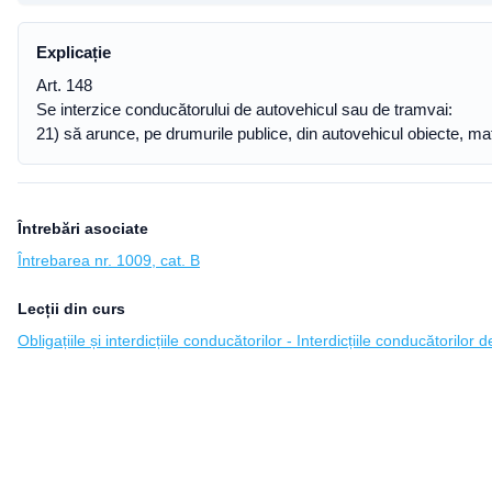
Explicație
Art. 148
Se interzice conducătorului de autovehicul sau de tramvai:
21) să arunce, pe drumurile publice, din autovehicul obiecte, ma
Întrebări asociate
Întrebarea nr. 1009, cat. B
Lecții din curs
Obligațiile și interdicțiile conducătorilor - Interdicțiile conducătorilor