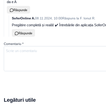
da e A
Răspunde
SoferOnline A.
08.11.2024, 10:00
Răspuns la
F. Ionut R.
Pregătire completă și reală! ✔️ Întrebările din aplicația Sofe
Răspunde
Comentariu
*
Legături utile