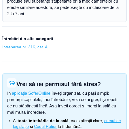
produse sau substanțe stupefiante ori a medicamentelor cu
efecte similare acestora, se pedepsește cu închisoare de la
2 la 7 ani.
Întrebări din alte categorii
Întrebarea nr. 316, cat. A
Vrei să iei permisul fără stres?
În
aplicația SoferOnline
înveți organizat, cu pași simpli:
parcurgi capitolele, faci întrebările, vezi ce ai greșit și repeți
ce nu stăpânești încă. Așa înveți corect și mergi la sală cu
mai multă încredere.
Ai
toate întrebările de la sală
, cu explicații clare,
cursul de
legislație
și
Codul Rutier
la îndemână.