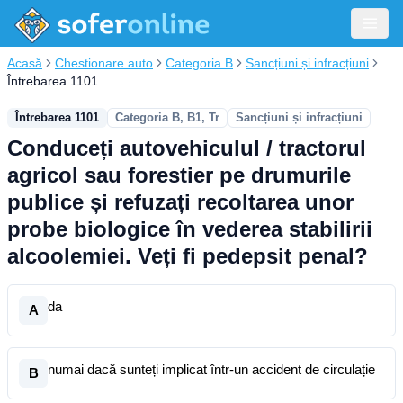
Acasă
Chestionare auto
Categoria B
Sancțiuni și infracțiuni
Întrebarea 1101
Întrebarea 1101
Categoria B, B1, Tr
Sancțiuni și infracțiuni
Conduceți autovehiculul / tractorul
agricol sau forestier pe drumurile
publice și refuzați recoltarea unor
probe biologice în vederea stabilirii
alcoolemiei. Veți fi pedepsit penal?
da
A
numai dacă sunteți implicat într-un accident de circulație
B