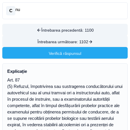
nu
C
Întrebarea precedentă:
1100
Întrebarea următoare:
1102
Verifică răspunsul
Explicație
Art. 87
(5) Refuzul, împotrivirea sau sustragerea conducătorului unui
autovehicul sau al unui tramvai ori a instructorului auto, aflat
în procesul de instruire, sau a examinatorului autorității
competente, aflat în timpul desfășurării probelor practice ale
examenului pentru obținerea permisului de conducere, de a
se supune recoltării probelor biologice sau testării aerului
expirat, în vederea stabilirii alcoolemiei ori a prezenței de