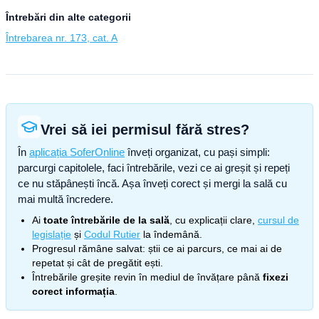
Întrebări din alte categorii
Întrebarea nr. 173, cat. A
Vrei să iei permisul fără stres?
În
aplicația SoferOnline
înveți organizat, cu pași simpli:
parcurgi capitolele, faci întrebările, vezi ce ai greșit și repeți
ce nu stăpânești încă. Așa înveți corect și mergi la sală cu
mai multă încredere.
Ai
toate întrebările de la sală
, cu explicații clare,
cursul de
legislație
și
Codul Rutier
la îndemână.
Progresul rămâne salvat: știi ce ai parcurs, ce mai ai de
repetat și cât de pregătit ești.
Întrebările greșite revin în mediul de învățare până
fixezi
corect informația
.