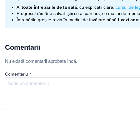
Ai
toate întrebările de la sală
, cu explicații clare,
cursul de leg
Progresul rămâne salvat: știi ce ai parcurs, ce mai ai de repetat
Întrebările greșite revin în mediul de învățare până
fixezi cor
Comentarii
Nu există comentarii aprobate încă.
Comentariu
*