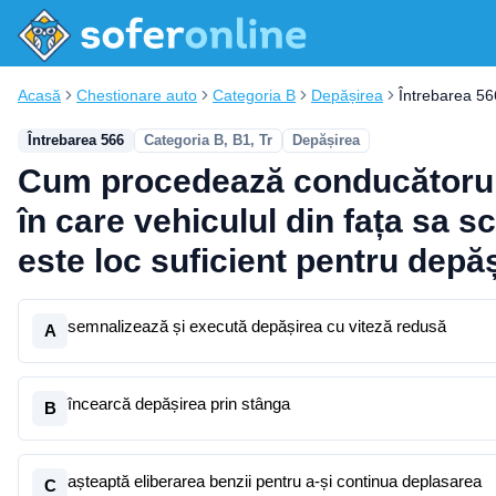
Acasă
Chestionare auto
Categoria B
Depășirea
Întrebarea 56
Întrebarea 566
Categoria B, B1, Tr
Depășirea
Cum procedează conducătorul au
în care vehiculul din fața sa 
este loc suficient pentru depă
semnalizează și execută depășirea cu viteză redusă
A
încearcă depășirea prin stânga
B
așteaptă eliberarea benzii pentru a-și continua deplasarea
C