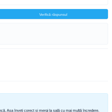
Verifică răspunsul
i încă. Așa înveți corect și mergi la sală cu mai multă încredere.