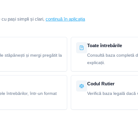
e cu pași simpli și clari,
continuă în aplicația
Toate întrebările
le stăpânești și mergi pregătit la
Consultă baza completă de 
explicații.
Codul Rutier
e întrebărilor, într-un format
Verifică baza legală dacă v