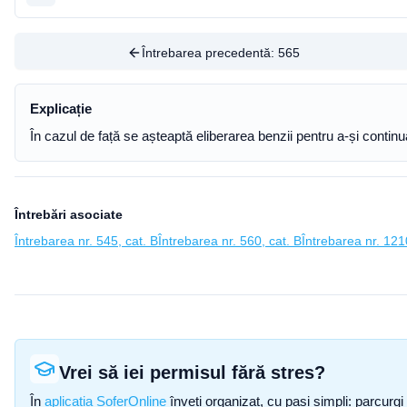
Întrebarea precedentă:
565
Explicație
În cazul de față se așteaptă eliberarea benzii pentru a-și contin
Întrebări asociate
Întrebarea nr. 545, cat. B
Întrebarea nr. 560, cat. B
Întrebarea nr. 121
Vrei să iei permisul fără stres?
În
aplicația SoferOnline
înveți organizat, cu pași simpli: parcurgi 