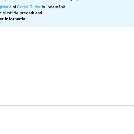
islație
și
Codul Rutier
la îndemână.
 și cât de pregătit ești.
ect informația
.