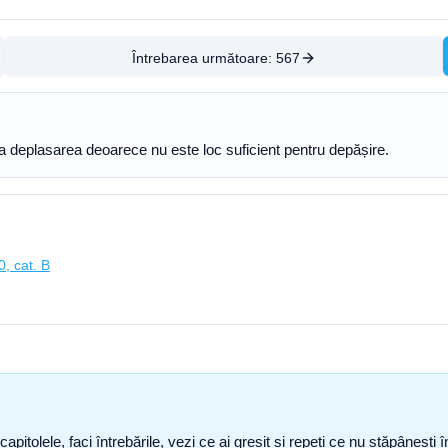
Întrebarea următoare:
567
ua deplasarea deoarece nu este loc suficient pentru depășire.
0, cat. B
capitolele, faci întrebările, vezi ce ai greșit și repeți ce nu stăpâneșt