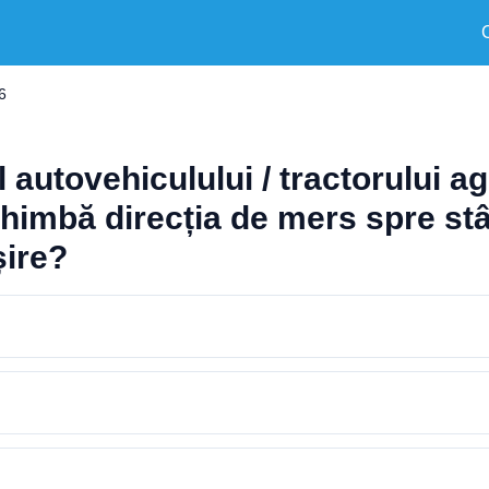
6
tovehiculului / tractorului agric
schimbă direcția de mers spre st
șire?