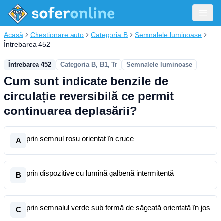
Acasă
Chestionare auto
Categoria B
Semnalele luminoase
Întrebarea 452
Întrebarea 452
Categoria B, B1, Tr
Semnalele luminoase
Cum sunt indicate benzile de
circulație reversibilă ce permit
continuarea deplasării?
prin semnul roșu orientat în cruce
A
prin dispozitive cu lumină galbenă intermitentă
B
prin semnalul verde sub formă de săgeată orientată în jos
C