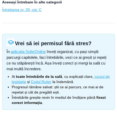
Aceeași întrebare în alte categorii
Întrebarea nr. 39, cat. C
Vrei să iei permisul fără stres?
În
aplicația SoferOnline
înveți organizat, cu pași simpli:
parcurgi capitolele, faci întrebările, vezi ce ai greșit și repeți
ce nu stăpânești încă. Așa înveți corect și mergi la sală cu
mai multă încredere.
Ai
toate întrebările de la sală
, cu explicații clare,
cursul de
legislație
și
Codul Rutier
la îndemână.
Progresul rămâne salvat: știi ce ai parcurs, ce mai ai de
repetat și cât de pregătit ești.
Întrebările greșite revin în mediul de învățare până
fixezi
corect informația
.