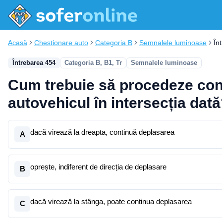
Acasă
Chestionare auto
Categoria B
Semnalele luminoase
În
Întrebarea 454
Categoria B, B1, Tr
Semnalele luminoase
Cum trebuie să procedeze con
autovehicul în intersecția dat
dacă virează la dreapta, continuă deplasarea
A
oprește, indiferent de direcția de deplasare
B
dacă virează la stânga, poate continua deplasarea
C