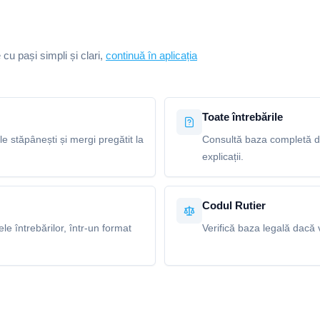
e cu pași simpli și clari,
continuă în aplicația
Toate întrebările
le stăpânești și mergi pregătit la
Consultă baza completă de 
explicații.
Codul Rutier
e întrebărilor, într-un format
Verifică baza legală dacă v