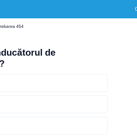
trebarea 454
ducătorul de
ă?