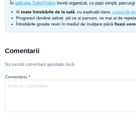
În
aplicația SoferOnline
înveți organizat, cu pași simpli: parcurgi 
Ai
toate întrebările de la sală
, cu explicații clare,
cursul de leg
Progresul rămâne salvat: știi ce ai parcurs, ce mai ai de repetat
Întrebările greșite revin în mediul de învățare până
fixezi cor
Comentarii
Nu există comentarii aprobate încă.
Comentariu
*