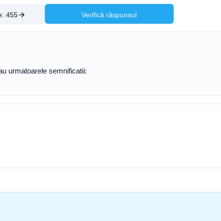
e:
455
Verifică răspunsul
 au urmatoarele semnificatii: