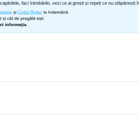
capitolele, faci întrebările, vezi ce ai greșit și repeți ce nu stăpâneșt
islație
și
Codul Rutier
la îndemână.
 și cât de pregătit ești.
ect informația
.