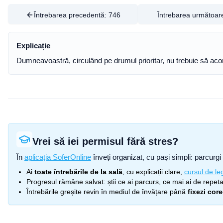
Întrebarea precedentă:
746
Întrebarea următoar
Explicație
Dumneavoastră, circulând pe drumul prioritar, nu trebuie să acorda
Vrei să iei permisul fără stres?
În
aplicația SoferOnline
înveți organizat, cu pași simpli: parcurgi 
Ai
toate întrebările de la sală
, cu explicații clare,
cursul de leg
Progresul rămâne salvat: știi ce ai parcurs, ce mai ai de repetat
Întrebările greșite revin în mediul de învățare până
fixezi cor