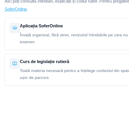
Aici poți consulta întrebări, explicații și codul rutier. Pentru pregătir
SoferOnline
.
Aplicația SoferOnline
Învață organizat, fără stres, revizuind întrebările pe care nu 
examen.
Curs de legislație rutieră
Toată materia necesară pentru a înțelege contextul din spatel
ușor de parcurs.