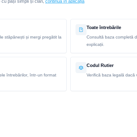
e cu pași simpli și clari,
continuă în aplicația
Toate întrebările
le stăpânești și mergi pregătit la
Consultă baza completă de 
explicații.
Codul Rutier
e întrebărilor, într-un format
Verifică baza legală dacă v