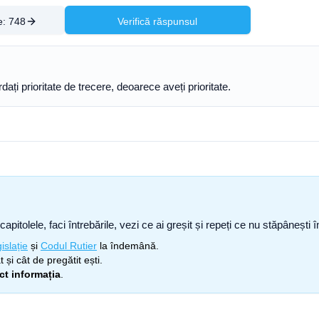
e:
748
Verifică răspunsul
ți prioritate de trecere, deoarece aveți prioritate.
capitolele, faci întrebările, vezi ce ai greșit și repeți ce nu stăpâneșt
islație
și
Codul Rutier
la îndemână.
 și cât de pregătit ești.
ect informația
.