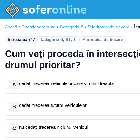
Acasă
Chestionare auto
Categoria B
Prioritatea de trecere
În
Întrebarea 747
Categoria B, B1, Tr
Prioritatea de trecere
Cum veți proceda în intersecție
drumul prioritar?
cedați trecerea vehiculelor care vin din dreapta
A
cedați trecerea tututor vehiculelor
B
nu cedați trecerea niciunui vehicul
C