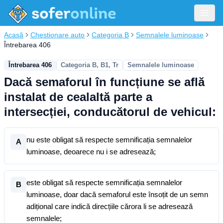
Acasă
Chestionare auto
Categoria B
Semnalele luminoase
Întrebarea 406
Întrebarea 406
Categoria B, B1, Tr
Semnalele luminoase
Dacă semaforul în funcțiune se află
instalat de cealaltă parte a
intersecției, conducătorul de vehicul:
nu este obligat să respecte semnificația semnalelor
A
luminoase, deoarece nu i se adresează;
este obligat să respecte semnificația semnalelor
B
luminoase, doar dacă semaforul este însoțit de un semn
adițional care indică direcțiile cărora li se adresează
semnalele;