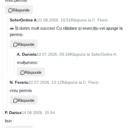
vreu permis
Răspunde
SoferOnline A.
21.06.2026, 10:51
Răspuns la
C. Florin
🚗 Îți dorim mult succes! Cu răbdare și exercițiu vei ajunge la
permis.
Răspunde
A. Daniela
10.07.2026, 09:18
Răspuns la
SoferOnline A.
mulțumesc
Răspunde
N. Ferariu
22.07.2026, 13:12
Răspuns la
C. Florin
vreu permis
Răspunde
P. Darius
14.06.2026, 15:54
bun