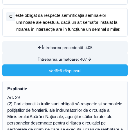
este obligat să respecte semnificația semnalelor
C
luminoase ale acestuia, dacă un alt semafor instalat la
intrarea în intersecție are în funcțiune un semnal similar.
Întrebarea precedentă:
405
Întrebarea următoare:
407
Verifică răspunsul
Explicație
Art. 29
(2) Participanții la trafic sunt obligați să respecte și semnalele
polițiștilor de frontieră, ale îndrumătorilor de circulație ai
Ministerului Apărării Naționale, agenților căilor ferate, ale
persoanelor desemnate pentru dirijarea circulației pe
sectoarele de drum pe care se execută lucrări de reabilitare a