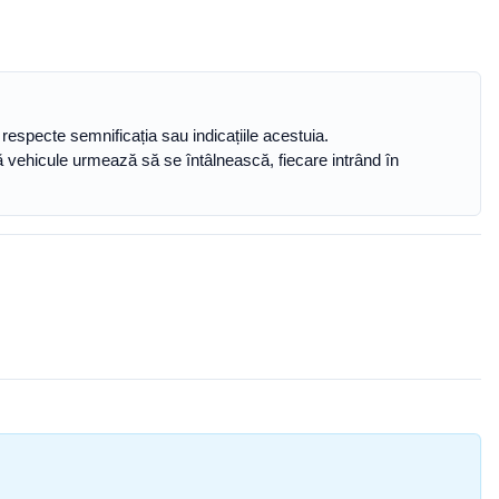
ă respecte semnificația sau indicațiile acestuia.
două vehicule urmează să se întâlnească, fiecare intrând în