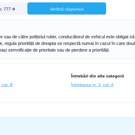
e:
777
Verifică răspunsul
are sau de către polițistul rutier, conducătorul de vehicul este obligat s
oritate, regula priorității de dreapta se respectă numai în cazul în care 
 semnificație de prioritate sau de pierdere a priorității.
Întrebări din alte categorii
 cat. B
Întrebarea nr. 3, cat. A