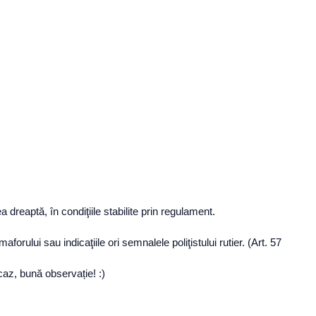
dreaptă, în condiţiile stabilite prin regulament.
orului sau indicaţiile ori semnalele poliţistului rutier. (Art. 57
 caz, bună observație! :)