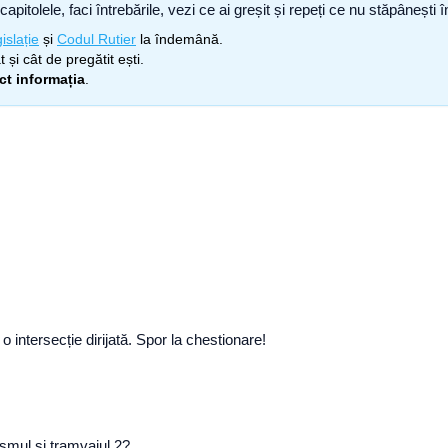
capitolele, faci întrebările, vezi ce ai greșit și repeți ce nu stăpâneșt
islație
și
Codul Rutier
la îndemână.
 și cât de pregătit ești.
ect informația
.
 o intersecție dirijată. Spor la chestionare!
ismul si tramvaiul 2?