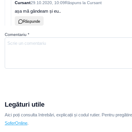
Cursant
29.10.2020, 10:09
Răspuns la
Cursant
așa mă gândeam și eu..
Răspunde
Comentariu
*
Legături utile
Aici poți consulta întrebări, explicații și codul rutier. Pentru pregătir
SoferOnline
.