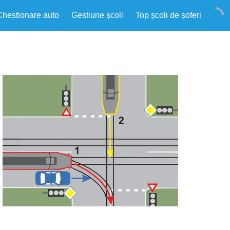
Chestionare auto
Gestiune școli
Top școli de șoferi