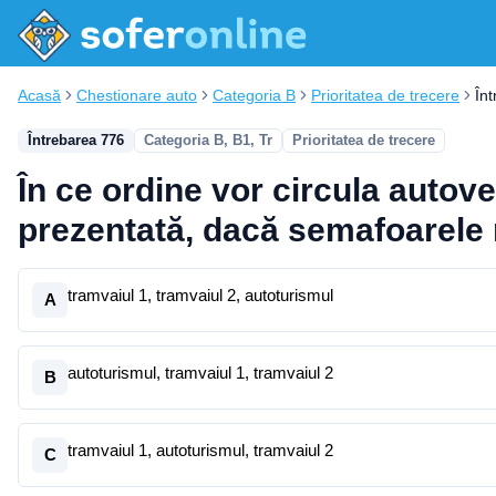
Acasă
Chestionare auto
Categoria B
Prioritatea de trecere
În
Întrebarea 776
Categoria B, B1, Tr
Prioritatea de trecere
În ce ordine vor circula autove
prezentată, dacă semafoarele
tramvaiul 1, tramvaiul 2, autoturismul
A
autoturismul, tramvaiul 1, tramvaiul 2
B
tramvaiul 1, autoturismul, tramvaiul 2
C