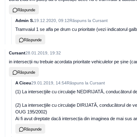
Răspunde
Admin S.
19.12.2020, 09:12
Răspuns la
Cursant
Tramvaiul 1 se afla pe drum cu prioritate (vezi indicatorul gal
Răspunde
Cursant
28.01.2019, 19:32
in intersecții nu trebuie acordata prioritate vehiculelor pe șine (c
Răspunde
A Ciceu
29.01.2019, 14:54
Răspuns la
Cursant
(1) La intersecţiile cu circulaţie NEDIRIJATĂ, conducătorul de 
(2) La intersecţiile cu circulaţie DIRIJATĂ, conducătorul de veh
OUG 195/2002)
Ai fi avut dreptate dacă intersecția din imaginea de mai sus ar fi
Răspunde