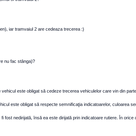
ben), iar tramvaiul 2 are cedeaza trecerea :)
are nu fac stânga)?
vehicul este obligat să cedeze trecerea vehiculelor care vin din partea 
icul este obligat să respecte semnificaţia indicatoarelor, culoarea semaf
 fost nedirijată, însă ea este dirijată prin indicatoare rutiere. În orice