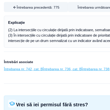
Întrebarea precedentă:
775
Întrebarea următoar
Explicație
(2) La intersecțiile cu circulație dirijată prin indicatoare, semafo
(3) În intersecțiile cu circulație dirijată prin indicatoare de pri
intersecție de pe un drum semnalizat cu un indicator având aceeași
Întrebări asociate
Întrebarea nr. 742, cat. B
Întrebarea nr. 736, cat. B
Întrebarea nr. 738,
Vrei să iei permisul fără stres?