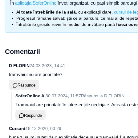
În
aplicația SoferOnline
înveți organizat, cu pași simpli: parcurgi 
Ai
toate întrebările de la sală
, cu explicații clare,
cursul de leg
Progresul rămâne salvat: știi ce ai parcurs, ce mai ai de repetat
Întrebările greșite revin în mediul de învățare până
fixezi cor
Comentarii
D FLORIN
24.03.2023, 14:41
tramvaiul nu are prioritate?
Răspunde
SoferOnline A.
30.07.2024, 11:57
Răspuns la
D FLORIN
Tramvaiul are prioritate în intersecțiile nedirijate. Aceasta este
Răspunde
Cursant
18.12.2020, 00:29
buna ziua imi puteți da o explicație dece nu e tramvaiul 1 autotur