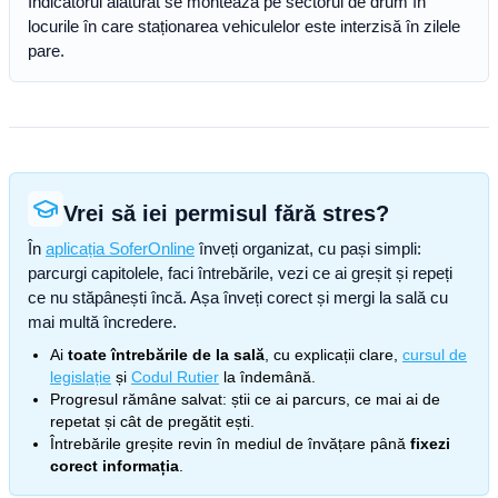
Indicatorul alăturat se montează pe sectorul de drum în
locurile în care staționarea vehiculelor este interzisă în zilele
pare.
Vrei să iei permisul fără stres?
În
aplicația SoferOnline
înveți organizat, cu pași simpli:
parcurgi capitolele, faci întrebările, vezi ce ai greșit și repeți
ce nu stăpânești încă. Așa înveți corect și mergi la sală cu
mai multă încredere.
Ai
toate întrebările de la sală
, cu explicații clare,
cursul de
legislație
și
Codul Rutier
la îndemână.
Progresul rămâne salvat: știi ce ai parcurs, ce mai ai de
repetat și cât de pregătit ești.
Întrebările greșite revin în mediul de învățare până
fixezi
corect informația
.