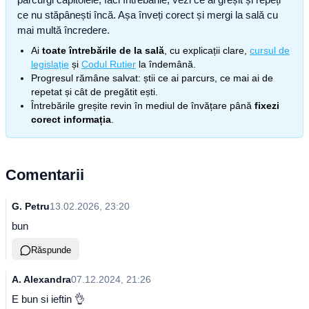
ce nu stăpânești încă. Așa înveți corect și mergi la sală cu
mai multă încredere.
Ai
toate întrebările de la sală
, cu explicații clare,
cursul de
legislație
și
Codul Rutier
la îndemână.
Progresul rămâne salvat: știi ce ai parcurs, ce mai ai de
repetat și cât de pregătit ești.
Întrebările greșite revin în mediul de învățare până
fixezi
corect informația
.
Comentarii
G. Petru
13.02.2026, 23:20
bun
Răspunde
A. Alexandra
07.12.2024, 21:26
E bun si ieftin 👌