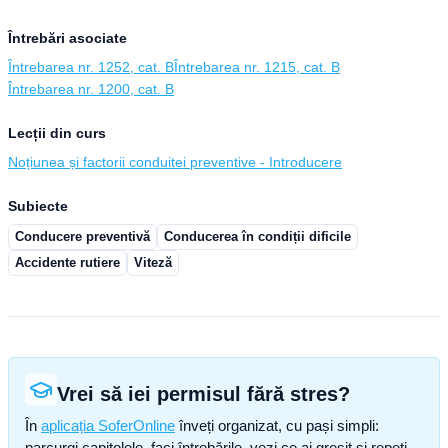
Întrebări asociate
Întrebarea nr. 1252, cat. B
Întrebarea nr. 1215, cat. B
Întrebarea nr. 1200, cat. B
Lecții din curs
Noțiunea și factorii conduitei preventive - Introducere
Subiecte
Conducere preventivă
Conducerea în condiții dificile
Accidente rutiere
Viteză
Vrei să iei permisul fără stres?
În
aplicația SoferOnline
înveți organizat, cu pași simpli:
parcurgi capitolele, faci întrebările, vezi ce ai greșit și repeți