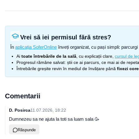
Vrei să iei permisul fără stres?
În
aplicația SoferOnline
înveți organizat, cu pași simpli: parcurgi 
Ai
toate întrebările de la sală
, cu explicații clare,
cursul de leg
Progresul rămâne salvat: știi ce ai parcurs, ce mai ai de repetat
Întrebările greșite revin în mediul de învățare până
fixezi cor
Comentarii
D. Posirca
11.07.2026, 18:22
Dumnezeu sa ne ajuta la toti sa luam sala 🥳
Răspunde