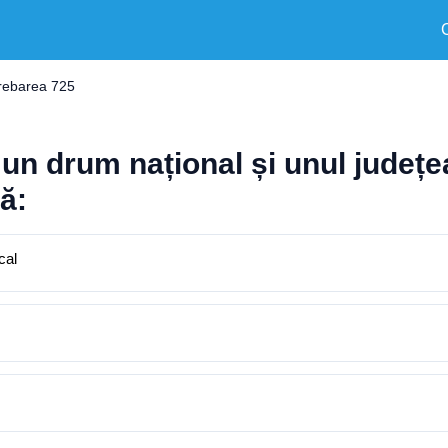
trebarea 725
e un drum național și unul județ
ă:
cal