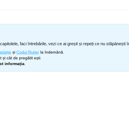
capitolele, faci întrebările, vezi ce ai greșit și repeți ce nu stăpâneșt
islație
și
Codul Rutier
la îndemână.
 și cât de pregătit ești.
ect informația
.