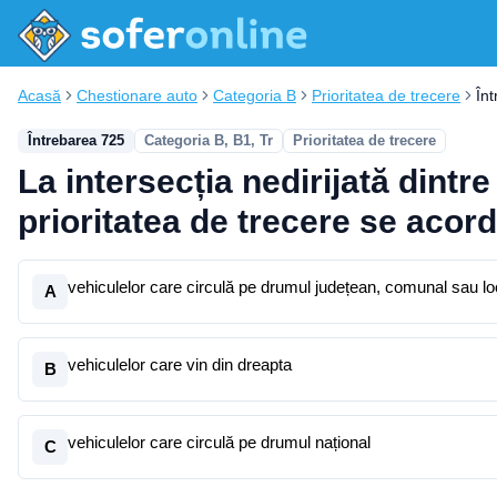
Acasă
Chestionare auto
Categoria B
Prioritatea de trecere
În
Întrebarea 725
Categoria B, B1, Tr
Prioritatea de trecere
La intersecția nedirijată dintr
prioritatea de trecere se acord
vehiculelor care circulă pe drumul județean, comunal sau lo
A
vehiculelor care vin din dreapta
B
vehiculelor care circulă pe drumul național
C