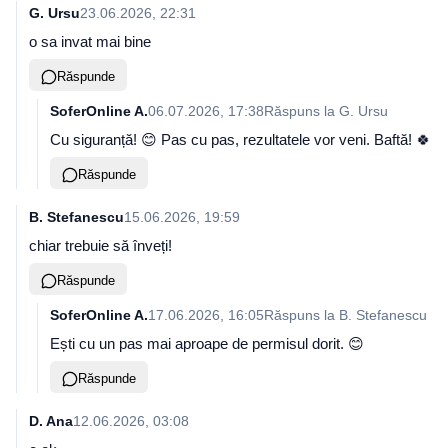
G. Ursu
23.06.2026, 22:31
o sa invat mai bine
Răspunde
SoferOnline A.
06.07.2026, 17:38
Răspuns la
G. Ursu
Cu siguranță! 😊 Pas cu pas, rezultatele vor veni. Baftă! 🍀
Răspunde
B. Stefanescu
15.06.2026, 19:59
chiar trebuie să înveți!
Răspunde
SoferOnline A.
17.06.2026, 16:05
Răspuns la
B. Stefanescu
Ești cu un pas mai aproape de permisul dorit. 😊
Răspunde
D. Ana
12.06.2026, 03:08