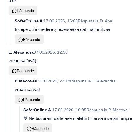
e ok
Răspunde
SoferOnline A.
17.06.2026, 16:05
Răspuns la
D. Ana
Începe cu încredere și exersează cât mai mult. 🚗
Răspunde
E. Alexandra
07.06.2026, 12:58
vreau sa învăț
Răspunde
P. Macovei
09.06.2026, 22:18
Răspuns la
E. Alexandra
vreau sa vad
Răspunde
SoferOnline A.
17.06.2026, 16:05
Răspuns la
P. Macovei
💙 Ne bucurăm să te avem alături! Hai să învățăm împre
Răspunde