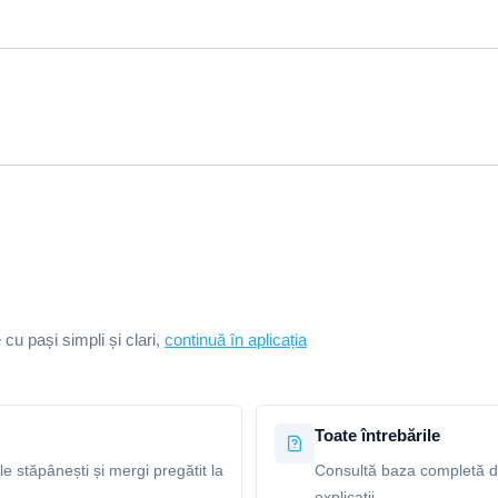
e cu pași simpli și clari,
continuă în aplicația
Toate întrebările
le stăpânești și mergi pregătit la
Consultă baza completă de 
explicații.