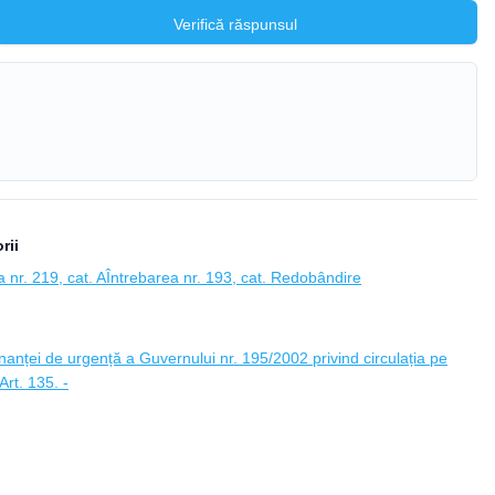
Verifică răspunsul
rii
 nr. 219, cat. A
Întrebarea nr. 193, cat. Redobândire
anței de urgență a Guvernului nr. 195/2002 privind circulația pe
rt. 135. -