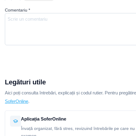
Comentariu
*
Legături utile
Aici poți consulta întrebări, explicații și codul rutier. Pentru pregătir
SoferOnline
.
Aplicația SoferOnline
Învață organizat, fără stres, revizuind întrebările pe care nu 
examen.