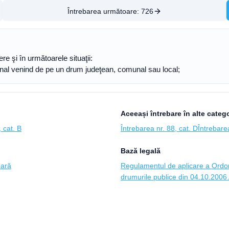
Întrebarea următoare:
726
re şi în următoarele situaţii:
ional venind de pe un drum judeţean, comunal sau local;
Aceeași întrebare în alte catego
 cat. B
Întrebarea nr. 88, cat. D
Întrebarea
Bază legală
oară
Regulamentul de aplicare a Ordon
drumurile publice din 04.10.2006 A