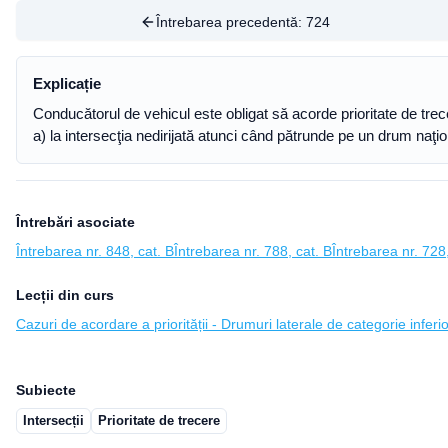
Întrebarea precedentă:
724
Explicație
Conducătorul de vehicul este obligat să acorde prioritate de trece
a) la intersecţia nedirijată atunci când pătrunde pe un drum naţ
Întrebări asociate
Întrebarea nr. 848, cat. B
Întrebarea nr. 788, cat. B
Întrebarea nr. 728,
Lecții din curs
Cazuri de acordare a priorității - Drumuri laterale de categorie inferi
Subiecte
Intersecții
Prioritate de trecere