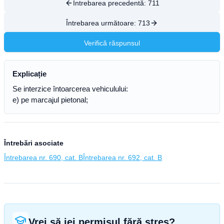
Întrebarea precedentă:
711
Întrebarea următoare:
713
Verifică răspunsul
Explicație
Se interzice întoarcerea vehiculului:
e) pe marcajul pietonal;
Întrebări asociate
Întrebarea nr. 690, cat. B
Întrebarea nr. 692, cat. B
Vrei să iei permisul fără stres?