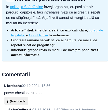
În
aplicația SoferOnline
înveți organizat, cu pași simpli:
parcurgi capitolele, faci întrebările, vezi ce ai greșit și repeți
ce nu stăpânești încă. Așa înveți corect și mergi la sală cu
mai multă încredere.
Ai
toate întrebările de la sală
, cu explicații clare,
cursul de
legislație
și
Codul Rutier
la îndemână.
Progresul rămâne salvat: știi ce ai parcurs, ce mai ai de
repetat și cât de pregătit ești.
Întrebările greșite revin în mediul de învățare până
fixezi
corect informația
.
Comentarii
I. Iordache
02.12.2024, 15:56
power chestionaru asta
Răspunde
SoferOnline A.
03.12.2024, 11:52
Răspuns la
I. Iordache