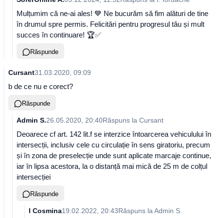
Mulțumim că ne-ai ales! 💙 Ne bucurăm să fim alături de tine
în drumul spre permis. Felicitări pentru progresul tău și mult
succes în continuare! 🏆✅
Răspunde
Cursant
31.03.2020, 09:09
b de ce nu e corect?
Răspunde
Admin S.
26.05.2020, 20:40
Răspuns la
Cursant
Deoarece cf art. 142 lit.f se interzice întoarcerea vehiculului în
intersecții, inclusiv cele cu circulație în sens giratoriu, precum
și în zona de preselecție unde sunt aplicate marcaje continue,
iar în lipsa acestora, la o distanță mai mică de 25 m de colțul
intersecției
Răspunde
I Cosmina
19.02.2022, 20:43
Răspuns la
Admin S.