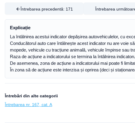
Întrebarea precedentă:
171
Întrebarea următoar
Explicație
La întâlnirea acestui indicator depășirea autovehiculelor, cu exce
Conducătorul auto care întâlnește acest indicator nu are voie să
mopede, vehicule cu tracțiune animală, vehicule împinse sau t
Raza de acțiune a indicatorului se termina la întâlnirea indicatorulu
De asemenea, zona de acțiune a indicatorului mai poate fi limitat
În zona să de acțiune este interzisa și oprirea (deci și staționare
Întrebări din alte categorii
Întrebarea nr. 167, cat. A