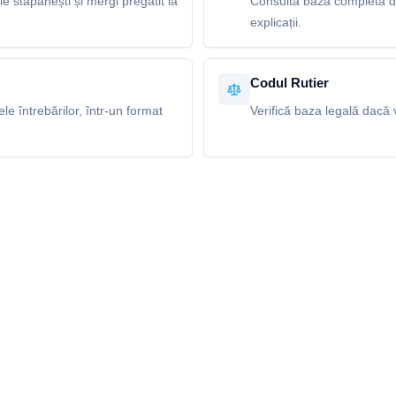
le stăpânești și mergi pregătit la
Consultă baza completă de 
explicații.
Codul Rutier
e întrebărilor, într-un format
Verifică baza legală dacă v