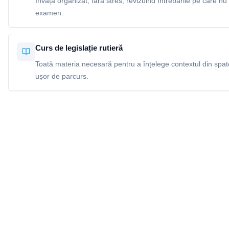
Învață organizat, fără stres, revizuind întrebările pe care nu 
examen.
Curs de legislație rutieră
Toată materia necesară pentru a înțelege contextul din spatel
ușor de parcurs.