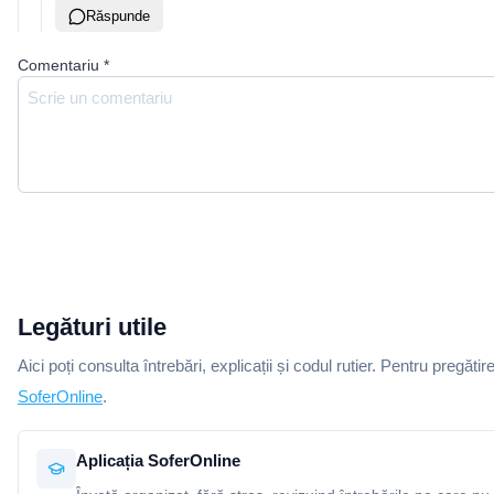
Răspunde
Comentariu
*
Legături utile
Aici poți consulta întrebări, explicații și codul rutier. Pentru pregătir
SoferOnline
.
Aplicația SoferOnline