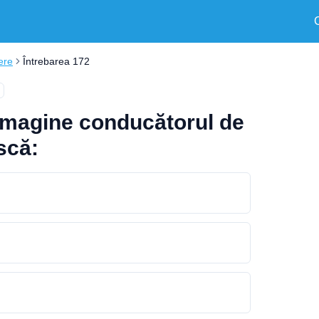
ere
Întrebarea 172
n imagine conducătorul de
scă: