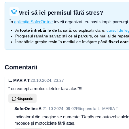
Vrei să iei permisul fără stres?
În
aplicația SoferOnline
înveți organizat, cu pași simpli: parcurgi 
Ai
toate întrebările de la sală
, cu explicații clare,
cursul de leg
Progresul rămâne salvat: știi ce ai parcurs, ce mai ai de repetat
Întrebările greșite revin în mediul de învățare până
fixezi cor
Comentarii
L. MARIA T.
20.10.2024, 23:27
“ cu exceptia motocicletelor fara atas”!!!!
Răspunde
SoferOnline A.
21.10.2024, 09:02
Răspuns la
L. MARIA T.
Indicatorul din imagine se numește “Depășirea autovehiculelor,
mopede şi motociclete fără ataș.