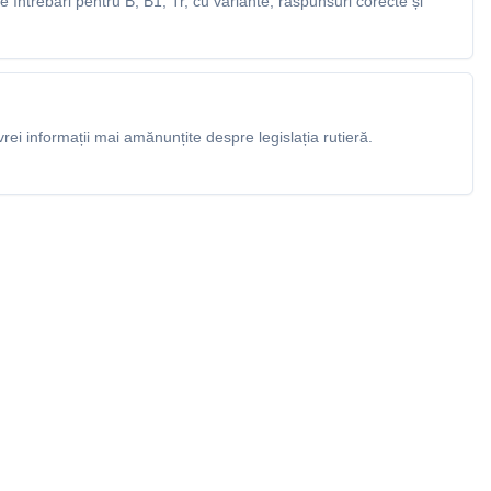
întrebări pentru B, B1, Tr, cu variante, răspunsuri corecte și
rei informații mai amănunțite despre legislația rutieră.