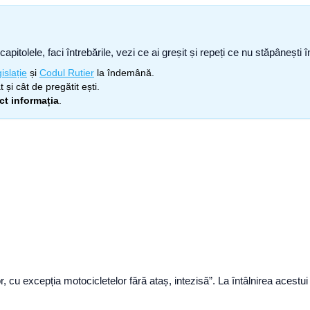
capitolele, faci întrebările, vezi ce ai greșit și repeți ce nu stăpâneșt
islație
și
Codul Rutier
la îndemână.
 și cât de pregătit ești.
ect informația
.
 cu excepția motocicletelor fără ataș, intezisă”. La întâlnirea acestu