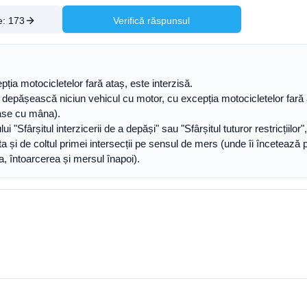
e:
173
Verifică răspunsul
pția motocicletelor fară ataș, este interzisă.
 depășească niciun vehicul cu motor, cu excepția motocicletelor fară 
rase cu mâna).
i "Sfârșitul interzicerii de a depăși" sau "Sfârșitul tuturor restricțiilo
a și de coltul primei intersecții pe sensul de mers (unde îi încetează p
a, întoarcerea și mersul înapoi).