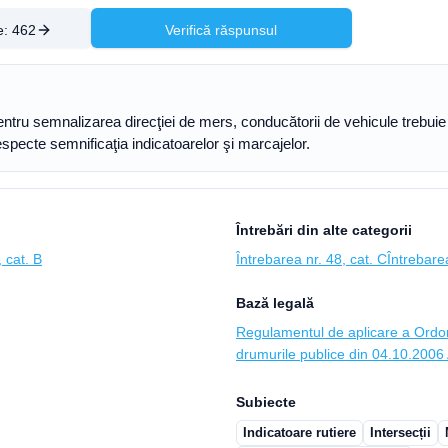
e:
462
Verifică răspunsul
pentru semnalizarea direcţiei de mers, conducătorii de vehicule trebu
respecte semnificaţia indicatoarelor şi marcajelor.
Întrebări din alte categorii
 cat. B
Întrebarea nr. 48, cat. C
Întrebarea
Bază legală
Regulamentul de aplicare a Ordon
drumurile publice din 04.10.2006 A
Subiecte
Indicatoare rutiere
Intersecții