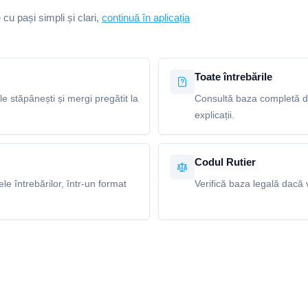
e cu pași simpli și clari,
continuă în aplicația
Toate întrebările
le stăpânești și mergi pregătit la
Consultă baza completă de 
explicații.
Codul Rutier
e întrebărilor, într-un format
Verifică baza legală dacă v