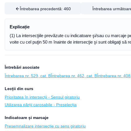
Întrebarea precedentă:
460
Întrebarea următoar
Explicație
(1) La intersecţiile prevăzute cu indicatoare şi/sau cu marcaje 
voite cu cel puţin 50 m înainte de intersecţie şi sunt obligaţi să 
Întrebări asociate
Întrebarea nr. 529, cat. B
Întrebarea nr. 462, cat. B
Întrebarea nr. 408,
Lecții din curs
Prioritatea în intersecții - Sensul giratoriu
Utilizarea părții carosabile - Preselecția
Indicatoare și marcaje
Presemnalizare intersecție cu sens giratoriu