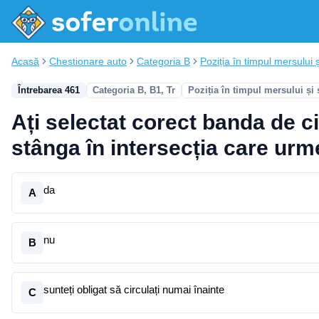
Acasă
Chestionare auto
Categoria B
Poziția în timpul mersului ș
Întrebarea 461
Categoria B, B1, Tr
Poziția în timpul mersului și
Ați selectat corect banda de ci
stânga în intersecția care ur
da
A
nu
B
sunteți obligat să circulați numai înainte
C