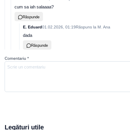
cum sa iah salaaaa?
Răspunde
E. Eduard
01.02.2026, 01:19
Răspuns la
M. Ana
dada
Răspunde
Comentariu
*
Legături utile