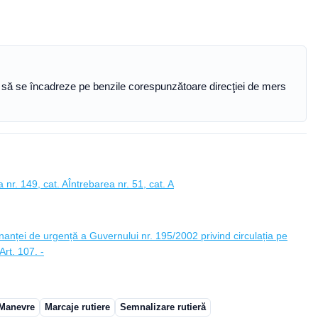
ie să se încadreze pe benzile corespunzătoare direcţiei de mers
 nr. 149, cat. A
Întrebarea nr. 51, cat. A
anței de urgență a Guvernului nr. 195/2002 privind circulația pe
rt. 107. -
Manevre
Marcaje rutiere
Semnalizare rutieră