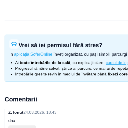
Vrei să iei permisul fără stres?
În
aplicația SoferOnline
înveți organizat, cu pași simpli: parcurgi 
Ai
toate întrebările de la sală
, cu explicații clare,
cursul de leg
Progresul rămâne salvat: știi ce ai parcurs, ce mai ai de repetat
Întrebările greșite revin în mediul de învățare până
fixezi cor
Comentarii
Z. Ionut
24.03.2026, 18:43
daa