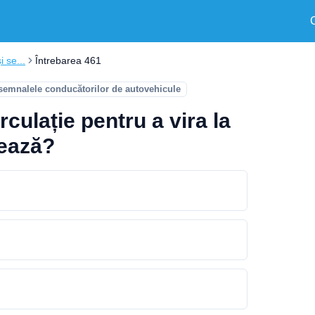
i se...
Întrebarea 461
 semnalele conducătorilor de autovehicule
rculație pentru a vira la
mează?