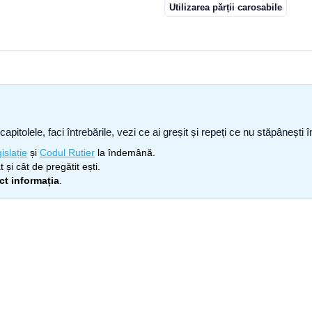
Utilizarea părții carosabile
capitolele, faci întrebările, vezi ce ai greșit și repeți ce nu stăpâneșt
islație
și
Codul Rutier
la îndemână.
 și cât de pregătit ești.
ect informația
.