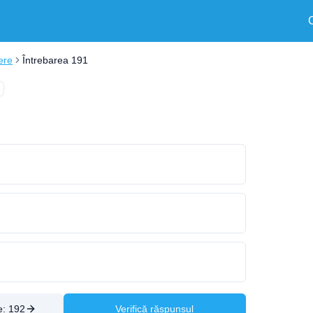
ere
Întrebarea 191
e:
192
Verifică răspunsul