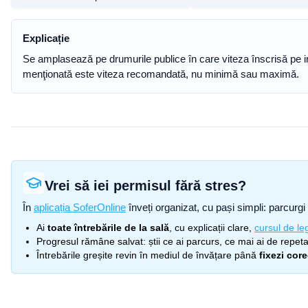
Explicație
Se amplasează pe drumurile publice în care viteza înscrisă pe indi
menţionată este viteza recomandată, nu minimă sau maximă.
Vrei să iei permisul fără stres?
În
aplicația SoferOnline
înveți organizat, cu pași simpli: parcurgi 
Ai
toate întrebările de la sală
, cu explicații clare,
cursul de leg
Progresul rămâne salvat: știi ce ai parcurs, ce mai ai de repetat
Întrebările greșite revin în mediul de învățare până
fixezi cor