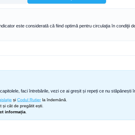
cator este considerată că fiind optimă pentru circulaţia în condiţii de 
capitolele, faci întrebările, vezi ce ai greșit și repeți ce nu stăpâneșt
islație
și
Codul Rutier
la îndemână.
 și cât de pregătit ești.
ect informația
.