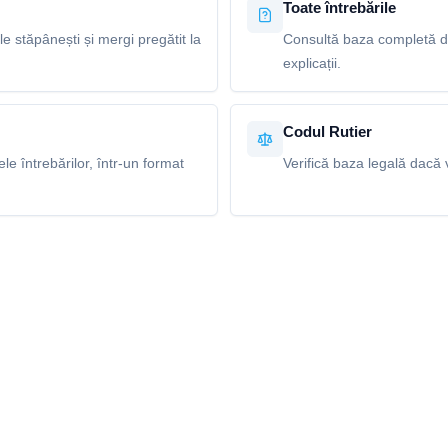
Toate întrebările
le stăpânești și mergi pregătit la
Consultă baza completă de 
explicații.
Codul Rutier
e întrebărilor, într-un format
Verifică baza legală dacă v