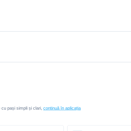
e cu pași simpli și clari,
continuă în aplicația