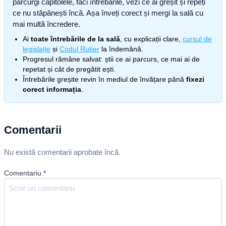
parcurgi capitolele, faci întrebările, vezi ce ai greșit și repeți
ce nu stăpânești încă. Așa înveți corect și mergi la sală cu
mai multă încredere.
Ai
toate întrebările de la sală
, cu explicații clare,
cursul de
legislație
și
Codul Rutier
la îndemână.
Progresul rămâne salvat: știi ce ai parcurs, ce mai ai de
repetat și cât de pregătit ești.
Întrebările greșite revin în mediul de învățare până
fixezi
corect informația
.
Comentarii
Nu există comentarii aprobate încă.
Comentariu
*