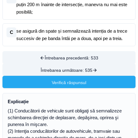
puțin 200 m înainte de intersecție, manevra nu mai este
posibilă;
se asigură din spate și semnalizează intenția de a trece
C
succesiv de pe banda întâi pe a doua, apoi pe a treia.
Întrebarea precedentă:
533
Întrebarea următoare:
535
Verifică răspunsul
Explicație
(1) Conducătorii de vehicule sunt obligaţi să semnalizeze
schimbarea direcţiei de deplasare, depăşirea, oprirea şi
punerea în mişcare.
(2) Intenţia conducătorilor de autovehicule, tramvaie sau
mopede de a schimba direcţia de mers, de a ieşi dintr-un