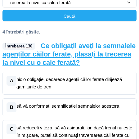
Trecerea la nivel cu calea ferată
Caută
4 întrebări găsite.
Ce obligații aveți la semnalele
Întrebarea
130
agenților căilor ferate, plasați la trecerea
la nivel cu o cale ferată?
nicio obligație, deoarece agenții căilor ferate dirijează
A
garniturile de tren
să vă conformați semnificației semnalelor acestora
B
să reduceți viteza, să vă asigurați, iar, dacă trenul nu este
C
în mișcare, puteți să continuați traversarea căii ferate cu