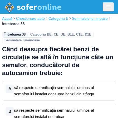
Acasă
Chestionare auto
Categoria E
Semnalele luminoase
Întrebarea 38
Întrebarea 38
Categoria BE, CE, DE, B1E, C1E, D1E
Semnalele luminoase
Când deasupra fiecărei benzi de
circulație se află în funcțiune câte un
semafor, conducătorul de
autocamion trebuie:
să respecte semnificația semnalului luminos al
A
semaforului instalat deasupra benzii din stânga
să respecte semnificația semnalului luminos al
B
semaforului instalat pe trotuar