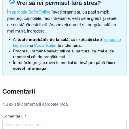
Vrei să iei permisul fără stres?
În
aplicația SoferOnline
înveți organizat, cu pași simpli:
parcurgi capitolele, faci întrebările, vezi ce ai greșit și repeți
ce nu stăpânești încă. Așa înveți corect și mergi la sală cu
mai multă încredere.
Ai
toate întrebările de la sală
, cu explicații clare,
cursul de
legislație
și
Codul Rutier
la îndemână.
Progresul rămâne salvat: știi ce ai parcurs, ce mai ai de
repetat și cât de pregătit ești.
Întrebările greșite revin în mediul de învățare până
fixezi
corect informația
.
Comentarii
Nu există comentarii aprobate încă.
Comentariu
*