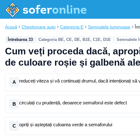
Acasă
Chestionare auto
Categoria E
Semnalele luminoase
În
Întrebarea 33
Categoria BE, CE, DE, B1E, C1E, D1E
Semnalele 
Cum veți proceda dacă, apropii
de culoare roșie și galbenă al
reduceți viteza și vă continuați drumul, dacă intenționați să v
A
circulați cu prudență, deoarece semaforul este defect
B
opriți și așteptați culoarea verde a semaforului
C