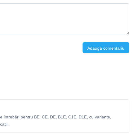
Adaugă comentariu
 întrebări pentru BE, CE, DE, B1E, C1E, D1E, cu variante,
ații.