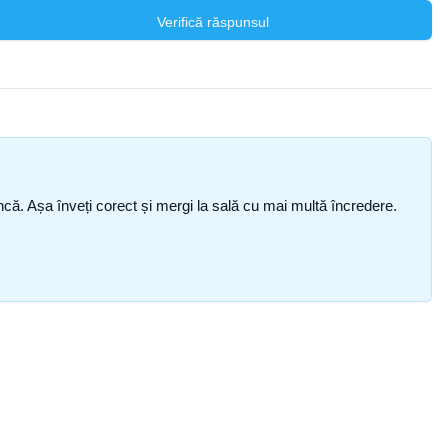
Verifică răspunsul
i încă. Așa înveți corect și mergi la sală cu mai multă încredere.