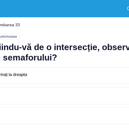
trebarea 33
luminoase
ndu-vă de o intersecție, observ
e semaforului?
irați la dreapta