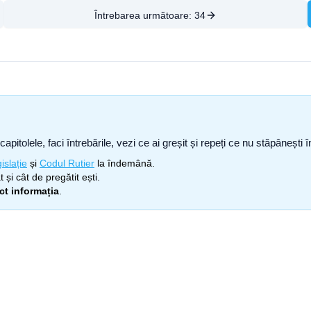
Întrebarea următoare:
34
capitolele, faci întrebările, vezi ce ai greșit și repeți ce nu stăpâneșt
islație
și
Codul Rutier
la îndemână.
 și cât de pregătit ești.
ect informația
.