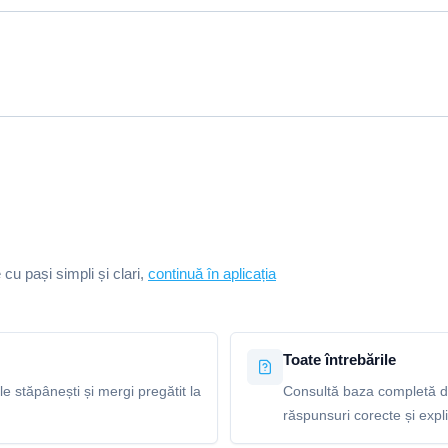
e cu pași simpli și clari,
continuă în aplicația
Toate întrebările
le stăpânești și mergi pregătit la
Consultă baza completă de
răspunsuri corecte și explic