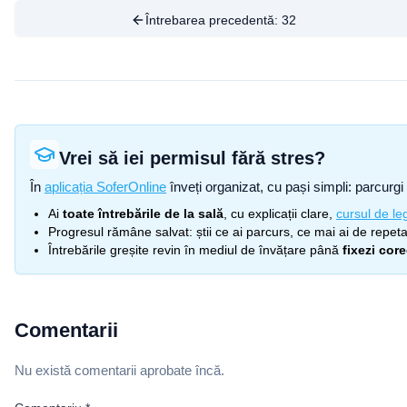
Întrebarea precedentă:
32
Vrei să iei permisul fără stres?
În
aplicația SoferOnline
înveți organizat, cu pași simpli: parcurgi 
Ai
toate întrebările de la sală
, cu explicații clare,
cursul de leg
Progresul rămâne salvat: știi ce ai parcurs, ce mai ai de repetat
Întrebările greșite revin în mediul de învățare până
fixezi cor
Comentarii
Nu există comentarii aprobate încă.