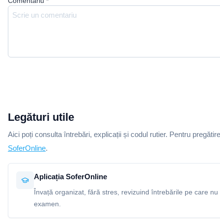
Comentariu
*
Legături utile
Aici poți consulta întrebări, explicații și codul rutier. Pentru pregătir
SoferOnline
.
Aplicația SoferOnline
Învață organizat, fără stres, revizuind întrebările pe care nu 
examen.