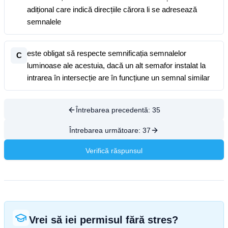
adițional care indică direcțiile cărora li se adresează
semnalele
este obligat să respecte semnificația semnalelor
C
luminoase ale acestuia, dacă un alt semafor instalat la
intrarea în intersecție are în funcțiune un semnal similar
Întrebarea precedentă:
35
Întrebarea următoare:
37
Verifică răspunsul
Vrei să iei permisul fără stres?