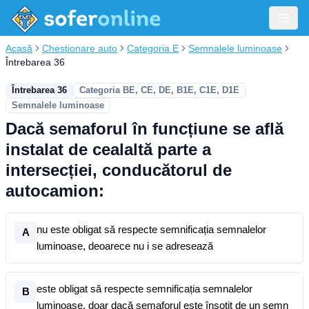
Acasă
Chestionare auto
Categoria E
Semnalele luminoase
Întrebarea 36
Întrebarea 36
Categoria BE, CE, DE, B1E, C1E, D1E
Semnalele luminoase
Dacă semaforul în funcțiune se află
instalat de cealaltă parte a
intersecției, conducătorul de
autocamion:
nu este obligat să respecte semnificația semnalelor
A
luminoase, deoarece nu i se adresează
este obligat să respecte semnificația semnalelor
B
luminoase, doar dacă semaforul este însoțit de un semn