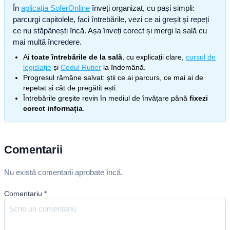
În
aplicația SoferOnline
înveți organizat, cu pași simpli:
parcurgi capitolele, faci întrebările, vezi ce ai greșit și repeți
ce nu stăpânești încă. Așa înveți corect și mergi la sală cu
mai multă încredere.
Ai
toate întrebările de la sală
, cu explicații clare,
cursul de
legislație
și
Codul Rutier
la îndemână.
Progresul rămâne salvat: știi ce ai parcurs, ce mai ai de
repetat și cât de pregătit ești.
Întrebările greșite revin în mediul de învățare până
fixezi
corect informația
.
Comentarii
Nu există comentarii aprobate încă.
Comentariu
*