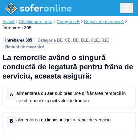
Acasă
Chestionare auto
Categoria E
Noțiuni de mecanică
Întrebarea 305
Întrebarea 305
Categoria BE, CE, DE, B1E, C1E, D1E
Noțiuni de mecanică
La remorcile având o singură
conductă de legatură pentru frâna de
serviciu, aceasta asigură:
alimentarea cu aer sub presiune și frânarea remorcii în
A
cazul ruperii dispozitivului de tractare
alimentarea cu lichid antigel a frânei de serviciu
B