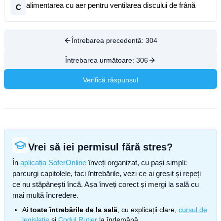
alimentarea cu aer pentru ventilarea discului de frână
C
Întrebarea precedentă:
304
Întrebarea următoare:
306
Verifică răspunsul
Vrei să iei permisul fără stres?
În
aplicația SoferOnline
înveți organizat, cu pași simpli:
parcurgi capitolele, faci întrebările, vezi ce ai greșit și repeți
ce nu stăpânești încă. Așa înveți corect și mergi la sală cu
mai multă încredere.
Ai
toate întrebările de la sală
, cu explicații clare,
cursul de
legislație
și
Codul Rutier
la îndemână.