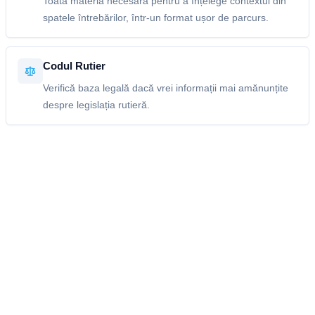
Toată materia necesară pentru a înțelege contextul din
spatele întrebărilor, într-un format ușor de parcurs.
Codul Rutier
Verifică baza legală dacă vrei informații mai amănunțite
despre legislația rutieră.