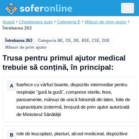
Acasă
Chestionare auto
Categoria E
Măsuri de prim ajutor
Întrebarea 263
Întrebarea 263
Categoria BE, CE, DE, B1E, C1E, D1E
Măsuri de prim ajutor
Trusa pentru primul ajutor medical
trebuie să conțină, în principal:
foarfece cu vârfuri boante, dispozitiv intermediar pentru
A
respirație "gură la gură", comprese sterile, fese,
pansamente, mănuși de unică folosință din latex, folie de
supraviețuire izotermă, broșură de prim ajutor autorizată
de Ministerul Sănătății
role de leucoplast, plasturi, alcool medicinal, dispozitive
B