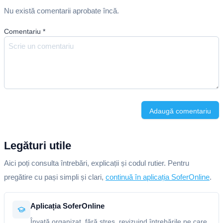
Nu există comentarii aprobate încă.
Comentariu
*
Adaugă comentariu
Legături utile
Aici poți consulta întrebări, explicații și codul rutier. Pentru
pregătire cu pași simpli și clari,
continuă în aplicația SoferOnline
.
Aplicația SoferOnline
Învață organizat, fără stres, revizuind întrebările pe care