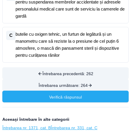
pentru suspendarea membrelor accidentate și adresele
personalului medical care sunt de serviciu la camerele de
gardă
butelie cu oxigen tehnic, un furtun de legătură și un
C
manometru care să reziste la o presiune de cel puțin 6
atmosfere, o mască din pansament steril și dispozitive
pentru curățarea rănilor
Întrebarea precedentă:
262
Întrebarea următoare:
264
Verifică răspunsul
Aceeași întrebare în alte categorii
Întrebarea nr. 1371, cat. B
Întrebarea nr. 331, cat. C