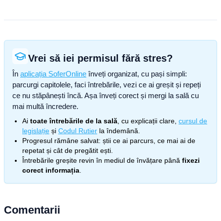
Vrei să iei permisul fără stres?
În
aplicația SoferOnline
înveți organizat, cu pași simpli:
parcurgi capitolele, faci întrebările, vezi ce ai greșit și repeți
ce nu stăpânești încă. Așa înveți corect și mergi la sală cu
mai multă încredere.
Ai
toate întrebările de la sală
, cu explicații clare,
cursul de
legislație
și
Codul Rutier
la îndemână.
Progresul rămâne salvat: știi ce ai parcurs, ce mai ai de
repetat și cât de pregătit ești.
Întrebările greșite revin în mediul de învățare până
fixezi
corect informația
.
Comentarii