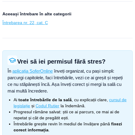
Aceeași întrebare în alte categorii
Întrebarea nr. 22, cat. C
Vrei să iei permisul fără stres?
În
aplicația SoferOnline
înveți organizat, cu pași simpli:
parcurgi capitolele, faci întrebările, vezi ce ai greșit și repeți
ce nu stăpânești încă. Așa înveți corect și mergi la sală cu
mai multă încredere.
Ai
toate întrebările de la sală
, cu explicații clare,
cursul de
legislație
și
Codul Rutier
la îndemână.
Progresul rămâne salvat: știi ce ai parcurs, ce mai ai de
repetat și cât de pregătit ești.
Întrebările greșite revin în mediul de învățare până
fixezi
corect informația
.