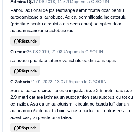
Adminul Ș.
17.09.2018, 11:57
Răspuns la
C SORIN
Panoul aditional de jos restrange semnificatia doar pentru
autocamioane si autobuze. Adica, semnificatia indicatorului
(prioritate pentru circulatia din sens opus) se aplica doar
autocamioanelor si autobuselor.
Răspunde
Cursant
26.03.2019, 21:08
Răspuns la
C SORIN
sa acorzi prioritate tuturor vehichuleloe din sens opus
Răspunde
C Zaharia
21.01.2022, 13:07
Răspuns la
C SORIN
Sensul pe care circuli tu este ingustat (sub 2,5 metri, sau sub
2,9 metri cat are latimea un autocamion sau autobuz cu tot cu
oglinzile). Asa ca un autoturism "circula pe banda lui" dar un
autocamion/autobuz trebuie sa iasa partial pe contrasens. In
acest caz, isi pierde prioritatea.
Răspunde