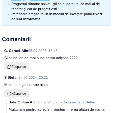
Progresul rămâne salvat: știi ce ai parcurs, ce mai ai de
repetat și cât de pregătit ești.
Întrebările greșite revin în mediul de învățare până
fixezi
corect informația
.
Comentarii
C. Cornel-Alin
05.04.2026, 13:46
Și atunci de ce mai pune semn adițional????
Răspunde
S Stefan
24.07.2024, 20:21
Mulțumim și doamne ajuta
Răspunde
SoferOnline A.
25.07.2024, 07:07
Răspuns la
S Stefan
Mulțumim pentru aprecieri. Suntem mereu alături de voi, iar