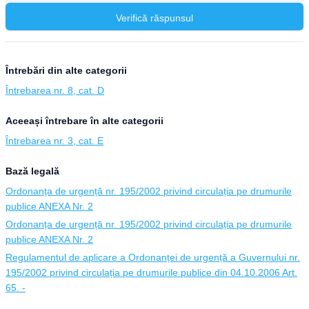
Verifică răspunsul
Întrebări din alte categorii
Întrebarea nr. 8, cat. D
Aceeași întrebare în alte categorii
Întrebarea nr. 3, cat. E
Bază legală
Ordonanța de urgență nr. 195/2002 privind circulația pe drumurile
publice ANEXA Nr. 2
Ordonanța de urgență nr. 195/2002 privind circulația pe drumurile
publice ANEXA Nr. 2
Regulamentul de aplicare a Ordonanței de urgență a Guvernului nr.
195/2002 privind circulația pe drumurile publice din 04.10.2006 Art.
65. -