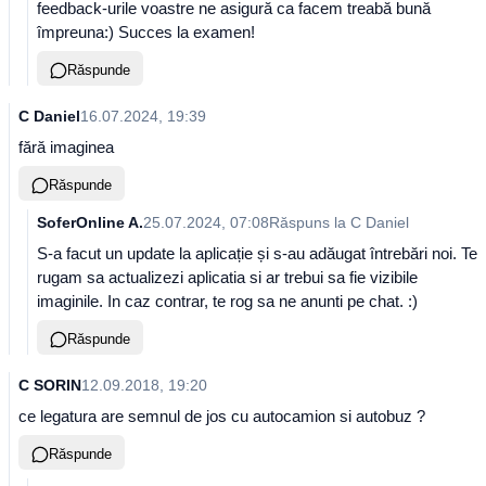
feedback-urile voastre ne asigură ca facem treabă bună
împreuna:) Succes la examen!
Răspunde
C Daniel
16.07.2024, 19:39
fără imaginea
Răspunde
SoferOnline A.
25.07.2024, 07:08
Răspuns la
C Daniel
S-a facut un update la aplicație și s-au adăugat întrebări noi. Te
rugam sa actualizezi aplicatia si ar trebui sa fie vizibile
imaginile. In caz contrar, te rog sa ne anunti pe chat. :)
Răspunde
C SORIN
12.09.2018, 19:20
ce legatura are semnul de jos cu autocamion si autobuz ?
Răspunde