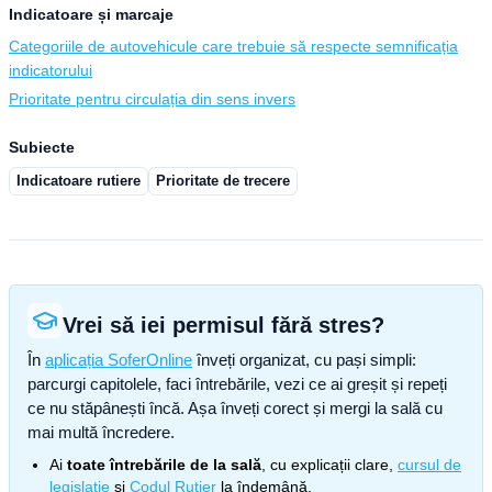
Indicatoare și marcaje
Categoriile de autovehicule care trebuie să respecte semnificația
indicatorului
Prioritate pentru circulația din sens invers
Subiecte
Indicatoare rutiere
Prioritate de trecere
Vrei să iei permisul fără stres?
În
aplicația SoferOnline
înveți organizat, cu pași simpli:
parcurgi capitolele, faci întrebările, vezi ce ai greșit și repeți
ce nu stăpânești încă. Așa înveți corect și mergi la sală cu
mai multă încredere.
Ai
toate întrebările de la sală
, cu explicații clare,
cursul de
legislație
și
Codul Rutier
la îndemână.