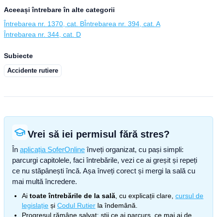
Aceeași întrebare în alte categorii
Întrebarea nr. 1370, cat. B
Întrebarea nr. 394, cat. A
Întrebarea nr. 344, cat. D
Subiecte
Accidente rutiere
Vrei să iei permisul fără stres?
În
aplicația SoferOnline
înveți organizat, cu pași simpli:
parcurgi capitolele, faci întrebările, vezi ce ai greșit și repeți
ce nu stăpânești încă. Așa înveți corect și mergi la sală cu
mai multă încredere.
Ai
toate întrebările de la sală
, cu explicații clare,
cursul de
legislație
și
Codul Rutier
la îndemână.
Progresul rămâne salvat: știi ce ai parcurs, ce mai ai de