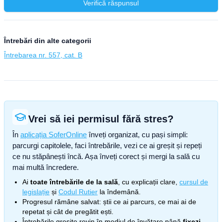
Verifică răspunsul
Întrebări din alte categorii
Întrebarea nr. 557, cat. B
Vrei să iei permisul fără stres?
În
aplicația SoferOnline
înveți organizat, cu pași simpli:
parcurgi capitolele, faci întrebările, vezi ce ai greșit și repeți
ce nu stăpânești încă. Așa înveți corect și mergi la sală cu
mai multă încredere.
Ai
toate întrebările de la sală
, cu explicații clare,
cursul de
legislație
și
Codul Rutier
la îndemână.
Progresul rămâne salvat: știi ce ai parcurs, ce mai ai de
repetat și cât de pregătit ești.
Întrebările greșite revin în mediul de învățare până
fixezi