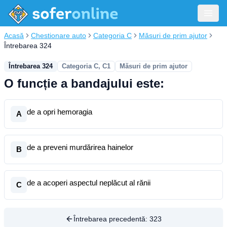
Acasă
Chestionare auto
Categoria C
Măsuri de prim ajutor
Întrebarea 324
Întrebarea 324
Categoria C, C1
Măsuri de prim ajutor
O funcție a bandajului este:
de a opri hemoragia
A
de a preveni murdărirea hainelor
B
de a acoperi aspectul neplăcut al rănii
C
Întrebarea precedentă:
323