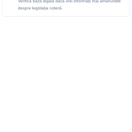
Verifică baza legală dacă vrei informații mai amănunțite
despre legislația rutieră.