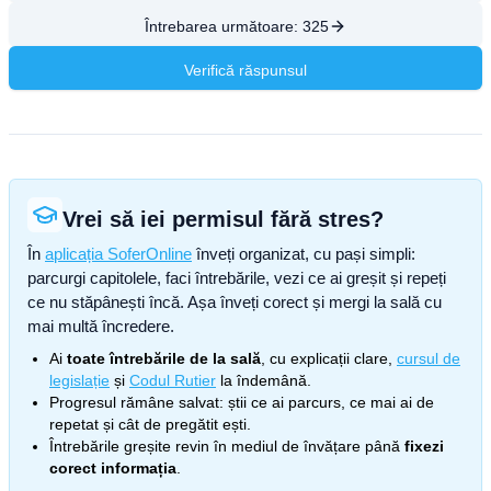
Întrebarea următoare:
325
Verifică răspunsul
Vrei să iei permisul fără stres?
În
aplicația SoferOnline
înveți organizat, cu pași simpli:
parcurgi capitolele, faci întrebările, vezi ce ai greșit și repeți
ce nu stăpânești încă. Așa înveți corect și mergi la sală cu
mai multă încredere.
Ai
toate întrebările de la sală
, cu explicații clare,
cursul de
legislație
și
Codul Rutier
la îndemână.
Progresul rămâne salvat: știi ce ai parcurs, ce mai ai de
repetat și cât de pregătit ești.
Întrebările greșite revin în mediul de învățare până
fixezi
corect informația
.