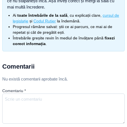
ce nu stăpânești încă. Așa înveți corect și mergi la sală cu
mai multă încredere.
Ai
toate întrebările de la sală
, cu explicații clare,
cursul de
legislație
și
Codul Rutier
la îndemână.
Progresul rămâne salvat: știi ce ai parcurs, ce mai ai de
repetat și cât de pregătit ești.
Întrebările greșite revin în mediul de învățare până
fixezi
corect informația
.
Comentarii
Nu există comentarii aprobate încă.
Comentariu
*