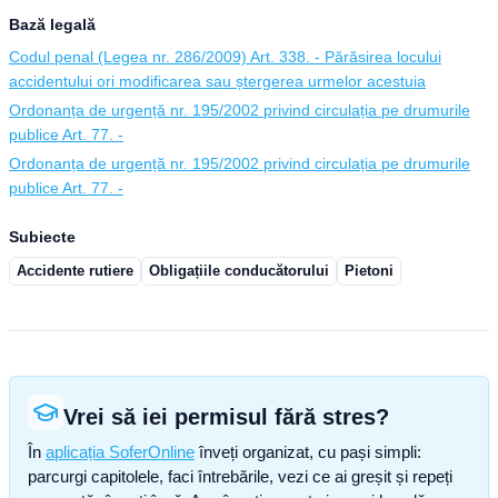
Bază legală
Codul penal (Legea nr. 286/2009) Art. 338. - Părăsirea locului
accidentului ori modificarea sau ștergerea urmelor acestuia
Ordonanța de urgență nr. 195/2002 privind circulația pe drumurile
publice Art. 77. -
Ordonanța de urgență nr. 195/2002 privind circulația pe drumurile
publice Art. 77. -
Subiecte
Accidente rutiere
Obligațiile conducătorului
Pietoni
Vrei să iei permisul fără stres?
În
aplicația SoferOnline
înveți organizat, cu pași simpli:
parcurgi capitolele, faci întrebările, vezi ce ai greșit și repeți