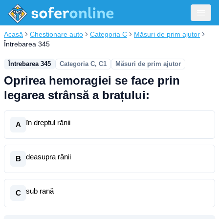
Acasă
Chestionare auto
Categoria C
Măsuri de prim ajutor
Întrebarea 345
Întrebarea 345
Categoria C, C1
Măsuri de prim ajutor
Oprirea hemoragiei se face prin
legarea strânsă a brațului:
în dreptul rănii
A
deasupra rănii
B
sub rană
C