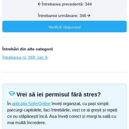
Întrebarea precedentă:
344
Întrebarea următoare:
346
Verifică răspunsul
Întrebări din alte categorii
Întrebarea nr. 368, cat. A
Vrei să iei permisul fără stres?
În
aplicația SoferOnline
înveți organizat, cu pași simpli:
parcurgi capitolele, faci întrebările, vezi ce ai greșit și repeți
ce nu stăpânești încă. Așa înveți corect și mergi la sală cu
mai multă încredere.