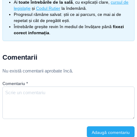
Ai
toate întrebările de la sală
, cu explicații clare,
cursul de
legislație
și
Codul Rutier
la îndemână.
Progresul rămâne salvat: știi ce ai parcurs, ce mai ai de
repetat și cât de pregătit ești.
Întrebările greșite revin în mediul de învățare până
fixezi
corect informația
.
Comentarii
Nu există comentarii aprobate încă.
Comentariu
*
Adaugă comentariu