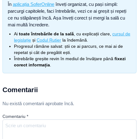
În
aplicația SoferOnline
înveți organizat, cu pași simpli:
parcurgi capitolele, faci întrebările, vezi ce ai greșit și repeți
ce nu stăpânești încă. Așa înveți corect și mergi la sală cu
mai multă încredere.
Ai
toate întrebările de la sală
, cu explicații clare,
cursul de
legislație
și
Codul Rutier
la îndemână.
Progresul rămâne salvat: știi ce ai parcurs, ce mai ai de
repetat și cât de pregătit ești.
Întrebările greșite revin în mediul de învățare până
fixezi
corect informația
.
Comentarii
Nu există comentarii aprobate încă.
Comentariu
*