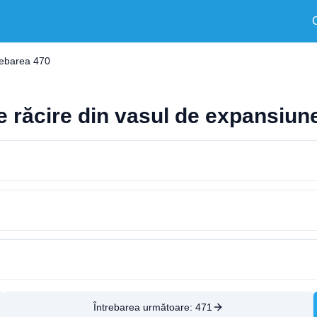
rebarea 470
de răcire din vasul de expansiun
Întrebarea următoare:
471