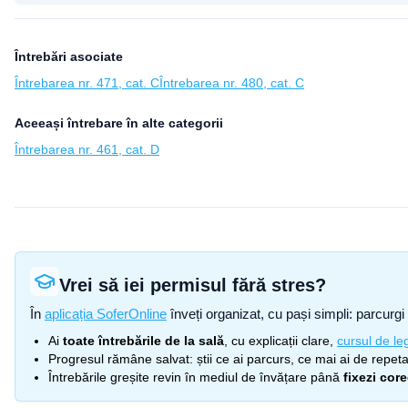
Întrebări asociate
Întrebarea nr. 471, cat. C
Întrebarea nr. 480, cat. C
Aceeași întrebare în alte categorii
Întrebarea nr. 461, cat. D
Vrei să iei permisul fără stres?
În
aplicația SoferOnline
înveți organizat, cu pași simpli: parcurgi 
Ai
toate întrebările de la sală
, cu explicații clare,
cursul de leg
Progresul rămâne salvat: știi ce ai parcurs, ce mai ai de repetat
Întrebările greșite revin în mediul de învățare până
fixezi cor