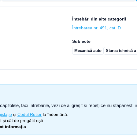
Întrebări din alte categorii
Întrebarea nr. 491, cat. D
Subiecte
Mecanică auto
Starea tehnică a
capitolele, faci întrebările, vezi ce ai greșit și repeți ce nu stăpâneșt
islație
și
Codul Rutier
la îndemână.
 și cât de pregătit ești.
ect informația
.