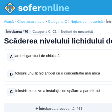
Acasă
Chestionare auto
Categoria C
Noțiuni de mecanică
Înt
Întrebarea 470
Categoria C, C1
Noțiuni de mecanică
Scăderea nivelului lichidului 
arderii garniturii de chiulasă
A
folosirii unui lichid antigel cu o concentrație mai mică
B
folosirii excesive a instalației de spălare a parbrizului
C
Întrebarea precedentă:
469