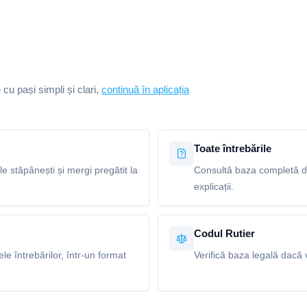
e cu pași simpli și clari,
continuă în aplicația
Toate întrebările
le stăpânești și mergi pregătit la
Consultă baza completă de 
explicații.
Codul Rutier
e întrebărilor, într-un format
Verifică baza legală dacă v