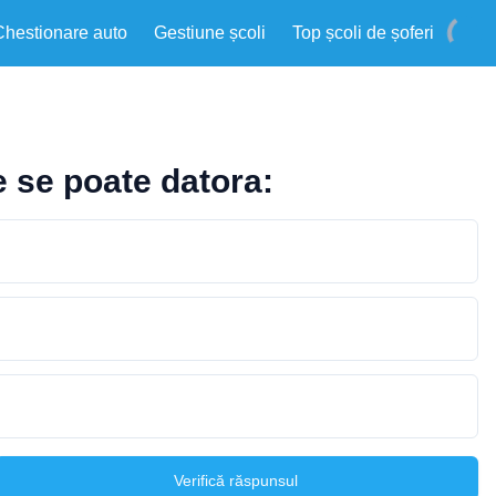
Chestionare auto
Gestiune școli
Top școli de șoferi
e se poate datora:
Verifică răspunsul